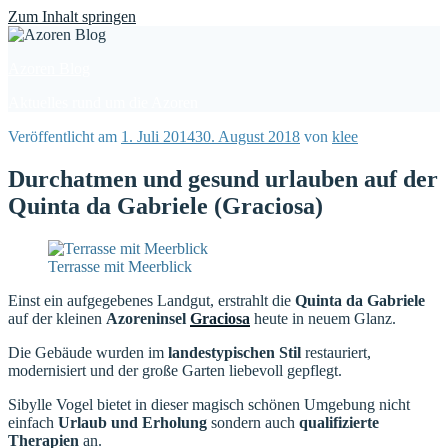
Find out more.
Okay, thanks
Zum Inhalt springen
Azoren Blog
Aktuelles rund um die Azoren
Veröffentlicht am
1. Juli 2014
30. August 2018
von
klee
Durchatmen und gesund urlauben auf der
Quinta da Gabriele (Graciosa)
Terrasse mit Meerblick
Einst ein aufgegebenes Landgut, erstrahlt die
Quinta da Gabriele
auf der kleinen
Azoreninsel
Graciosa
heute in neuem Glanz.
Die Gebäude wurden im
landestypischen Stil
restauriert,
modernisiert und der große Garten liebevoll gepflegt.
Sibylle Vogel bietet in dieser magisch schönen Umgebung nicht
einfach
Urlaub und Erholung
sondern auch
qualifizierte
Therapien
an.