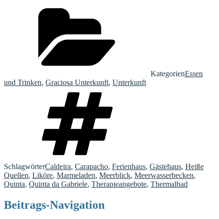
Kategorien
Essen
und Trinken
,
Graciosa Unterkunft
,
Unterkunft
Schlagwörter
Caldeira
,
Carapacho
,
Ferienhaus
,
Gästehaus
,
Heiße
Quellen
,
Liköre
,
Marmeladen
,
Meerblick
,
Meerwasserbecken
,
Quinta
,
Quinta da Gabriele
,
Therapieangebote
,
Thermalbad
Beitrags-Navigation