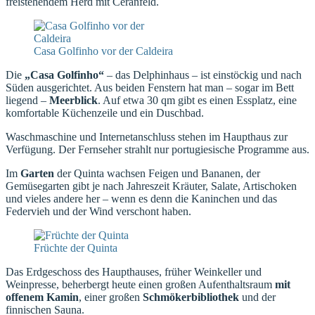
freistehendem Herd mit Ceranfeld.
Casa Golfinho vor der Caldeira
Die
„Casa Golfinho“
– das Delphinhaus – ist einstöckig und nach
Süden ausgerichtet. Aus beiden Fenstern hat man – sogar im Bett
liegend –
Meerblick
. Auf etwa 30 qm gibt es einen Essplatz, eine
komfortable Küchenzeile und ein Duschbad.
Waschmaschine und Internetanschluss stehen im Haupthaus zur
Verfügung. Der Fernseher strahlt nur portugiesische Programme aus.
Im
Garten
der Quinta wachsen Feigen und Bananen, der
Gemüsegarten gibt je nach Jahreszeit Kräuter, Salate, Artischoken
und vieles andere her – wenn es denn die Kaninchen und das
Federvieh und der Wind verschont haben.
Früchte der Quinta
Das Erdgeschoss des Haupthauses, früher Weinkeller und
Weinpresse, beherbergt heute einen großen Aufenthaltsraum
mit
offenem Kamin
, einer großen
Schmökerbibliothek
und der
finnischen Sauna.