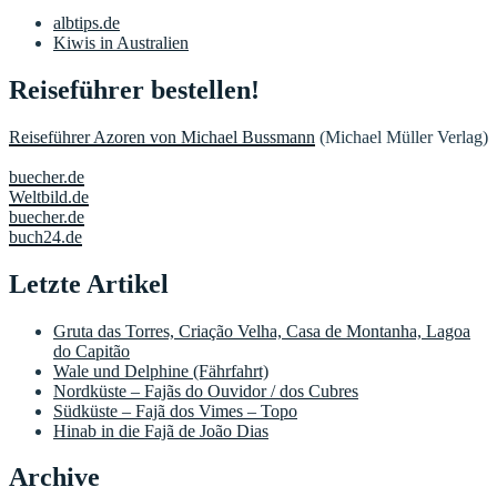
albtips.de
Kiwis in Australien
Reiseführer bestellen!
Reiseführer Azoren von Michael Bussmann
(Michael Müller Verlag)
buecher.de
Weltbild.de
buecher.de
buch24.de
Letzte Artikel
Gruta das Torres, Criação Velha, Casa de Montanha, Lagoa
do Capitão
Wale und Delphine (Fährfahrt)
Nordküste – Fajãs do Ouvidor / dos Cubres
Südküste – Fajã dos Vimes – Topo
Hinab in die Fajã de João Dias
Archive