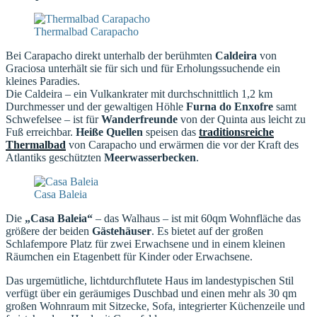
Thermalbad Carapacho
Bei Carapacho direkt unterhalb der berühmten
Caldeira
von
Graciosa unterhält sie für sich und für Erholungssuchende ein
kleines Paradies.
Die Caldeira – ein Vulkankrater mit durchschnittlich 1,2 km
Durchmesser und der gewaltigen Höhle
Furna do Enxofre
samt
Schwefelsee – ist für
Wanderfreunde
von der Quinta aus leicht zu
Fuß erreichbar.
Heiße Quellen
speisen das
traditionsreiche
Thermalbad
von Carapacho und erwärmen die vor der Kraft des
Atlantiks geschützten
Meerwasserbecken
.
Casa Baleia
Die
„Casa Baleia“
– das Walhaus – ist mit 60qm Wohnfläche das
größere der beiden
Gästehäuser
. Es bietet auf der großen
Schlafempore Platz für zwei Erwachsene und in einem kleinen
Räumchen ein Etagenbett für Kinder oder Erwachsene.
Das urgemütliche, lichtdurchflutete Haus im landestypischen Stil
verfügt über ein geräumiges Duschbad und einen mehr als 30 qm
großen Wohnraum mit Sitzecke, Sofa, integrierter Küchenzeile und