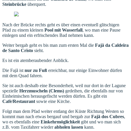
Steinbrücke
überquert.
Nach der Brücke rechts geht es über einen eventuell glitschigen
Pfad zu einem kleinen
Pool mit Wasserfall
, wo man eine Pause
einlegen und ein erfrischendes Bad nehmen kann.
Weiter bergab geht es bis man zum ersten Mal die
Fajã da Caldeira
de Santo Cristo
sieht.
Es ist ein atemberaubender Anblick.
Die Fajã ist
nur zu Fuß
erreichbar, nur einige Einwohner dürfen
mit dem Quad fahren.
Sie ist auch deshalb eine Besonderheit, weil nur dort in der Lagune
spezielle
Herzmuscheln (Clems)
gedeihen, die ebenfalls nur von
Einheimischen herausgefischt werden dürfen. Es gibt ein
Cafè/Restaurant
sowie eine Kirche.
Folgt man dem Pfad weiter entlang der Küste Richtung Westen so
kommt man nach etwas bergauf und bergab zur
Fajã dos Cubres
,
wo es ebenfalls eine
Einkehrmöglichkeit
gibt und wo man sich
z.B. vom Taxifahrer wieder
abholen lassen
kann.