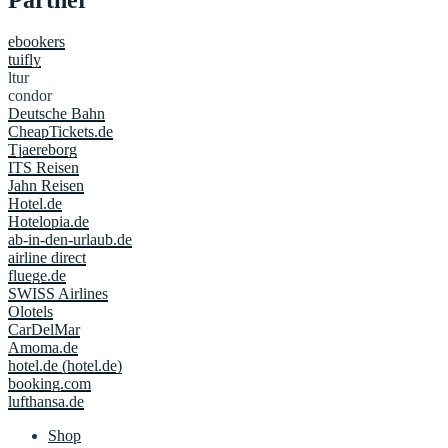
ebookers
tuifly
ltur
condor
Deutsche Bahn
CheapTickets.de
Tjaereborg
ITS Reisen
Jahn Reisen
Hotel.de
Hotelopia.de
ab-in-den-urlaub.de
airline direct
fluege.de
SWISS Airlines
Olotels
CarDelMar
Amoma.de
hotel.de (hotel.de)
booking.com
lufthansa.de
Shop