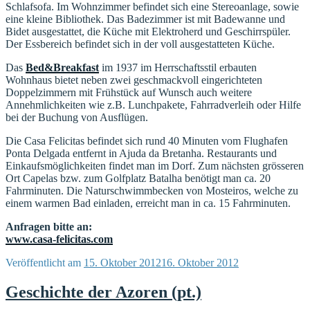
Schlafsofa. Im Wohnzimmer befindet sich eine Stereoanlage, sowie
eine kleine Bibliothek. Das Badezimmer ist mit Badewanne und
Bidet ausgestattet, die Küche mit Elektroherd und Geschirrspüler.
Der Essbereich befindet sich in der voll ausgestatteten Küche.
Das
Bed&Breakfast
im 1937 im Herrschaftsstil erbauten
Wohnhaus bietet neben zwei geschmackvoll eingerichteten
Doppelzimmern mit Frühstück auf Wunsch auch weitere
Annehmlichkeiten wie z.B. Lunchpakete, Fahrradverleih oder Hilfe
bei der Buchung von Ausflügen.
Die Casa Felicitas befindet sich rund 40 Minuten vom Flughafen
Ponta Delgada entfernt in Ajuda da Bretanha. Restaurants und
Einkaufsmöglichkeiten findet man im Dorf. Zum nächsten grösseren
Ort Capelas bzw. zum Golfplatz Batalha benötigt man ca. 20
Fahrminuten. Die Naturschwimmbecken von Mosteiros, welche zu
einem warmen Bad einladen, erreicht man in ca. 15 Fahrminuten.
Anfragen bitte an:
www.casa-felicitas.com
Veröffentlicht am
15. Oktober 2012
16. Oktober 2012
Geschichte der Azoren (pt.)