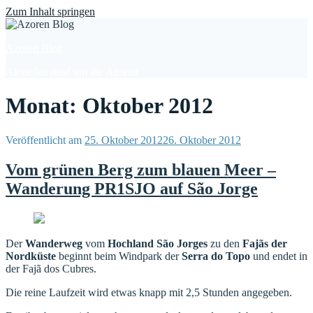
Find out more.
Okay, thanks
Zum Inhalt springen
Azoren Blog
Aktuelles rund um die Azoren
Monat: Oktober 2012
Veröffentlicht am
25. Oktober 2012
26. Oktober 2012
Vom grünen Berg zum blauen Meer –
Wanderung PR1SJO auf São Jorge
Der
Wanderweg
vom
Hochland São Jorges
zu den
Fajãs der
Nordküste
beginnt beim Windpark der
Serra do Topo
und endet in
der Fajã dos Cubres.
Die reine Laufzeit wird etwas knapp mit 2,5 Stunden angegeben.