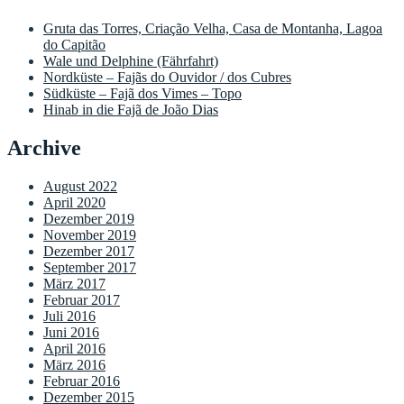
Gruta das Torres, Criação Velha, Casa de Montanha, Lagoa
do Capitão
Wale und Delphine (Fährfahrt)
Nordküste – Fajãs do Ouvidor / dos Cubres
Südküste – Fajã dos Vimes – Topo
Hinab in die Fajã de João Dias
Archive
August 2022
April 2020
Dezember 2019
November 2019
Dezember 2017
September 2017
März 2017
Februar 2017
Juli 2016
Juni 2016
April 2016
März 2016
Februar 2016
Dezember 2015