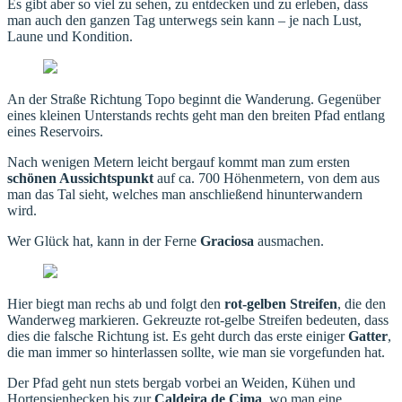
Es gibt aber so viel zu sehen, zu entdecken und zu erleben, dass
man auch den ganzen Tag unterwegs sein kann – je nach Lust,
Laune und Kondition.
An der Straße Richtung Topo beginnt die Wanderung. Gegenüber
eines kleinen Unterstands rechts geht man den breiten Pfad entlang
eines Reservoirs.
Nach wenigen Metern leicht bergauf kommt man zum ersten
schönen Aussichtspunkt
auf ca. 700 Höhenmetern, von dem aus
man das Tal sieht, welches man anschließend hinunterwandern
wird.
Wer Glück hat, kann in der Ferne
Graciosa
ausmachen.
Hier biegt man rechs ab und folgt den
rot-gelben Streifen
, die den
Wanderweg markieren. Gekreuzte rot-gelbe Streifen bedeuten, dass
dies die falsche Richtung ist. Es geht durch das erste einiger
Gatter
,
die man immer so hinterlassen sollte, wie man sie vorgefunden hat.
Der Pfad geht nun stets bergab vorbei an Weiden, Kühen und
Hortensienhecken bis zur
Caldeira de Cima
, wo man eine