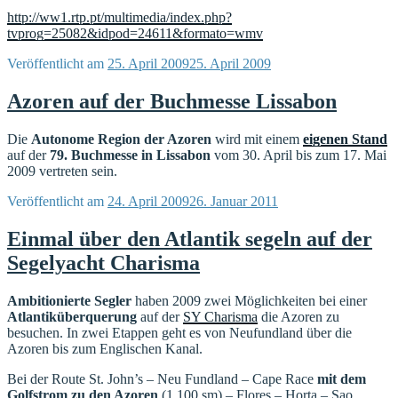
http://ww1.rtp.pt/multimedia/index.php?
tvprog=25082&idpod=24611&formato=wmv
Veröffentlicht am
25. April 2009
25. April 2009
Azoren auf der Buchmesse Lissabon
Die
Autonome Region der Azoren
wird mit einem
eigenen Stand
auf der
79. Buchmesse in Lissabon
vom 30. April bis zum 17. Mai
2009 vertreten sein.
Veröffentlicht am
24. April 2009
26. Januar 2011
Einmal über den Atlantik segeln auf der
Segelyacht Charisma
Ambitionierte Segler
haben 2009 zwei Möglichkeiten bei einer
Atlantiküberquerung
auf der
SY Charisma
die Azoren zu
besuchen. In zwei Etappen geht es von Neufundland über die
Azoren bis zum Englischen Kanal.
Bei der Route St. John’s – Neu Fundland – Cape Race
mit dem
Golfstrom zu den Azoren
(1.100 sm) – Flores – Horta – Sao