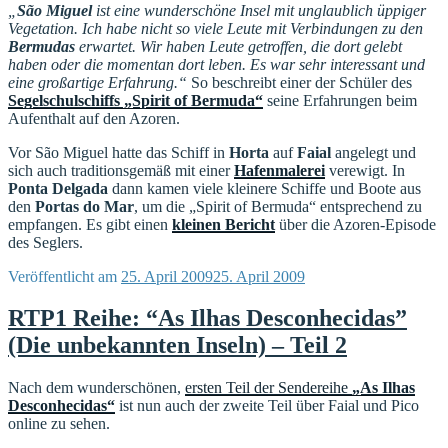
„
São Miguel
ist eine wunderschöne Insel mit unglaublich üppiger
Vegetation. Ich habe nicht so viele Leute mit Verbindungen zu den
Bermudas
erwartet. Wir haben Leute getroffen, die dort gelebt
haben oder die momentan dort leben. Es war sehr interessant und
eine großartige Erfahrung.“
So beschreibt einer der Schüler des
Segelschulschiffs „Spirit of Bermuda“
seine Erfahrungen beim
Aufenthalt auf den Azoren.
Vor São Miguel hatte das Schiff in
Horta
auf
Faial
angelegt und
sich auch traditionsgemäß mit einer
Hafenmalerei
verewigt. In
Ponta Delgada
dann kamen viele kleinere Schiffe und Boote aus
den
Portas do Mar
, um die „Spirit of Bermuda“ entsprechend zu
empfangen. Es gibt einen
kleinen Bericht
über die Azoren-Episode
des Seglers.
Veröffentlicht am
25. April 2009
25. April 2009
RTP1 Reihe: “As Ilhas Desconhecidas”
(Die unbekannten Inseln) – Teil 2
Nach dem wunderschönen,
ersten Teil der Sendereihe
„As Ilhas
Desconhecidas“
ist nun auch der zweite Teil über Faial und Pico
online zu sehen.