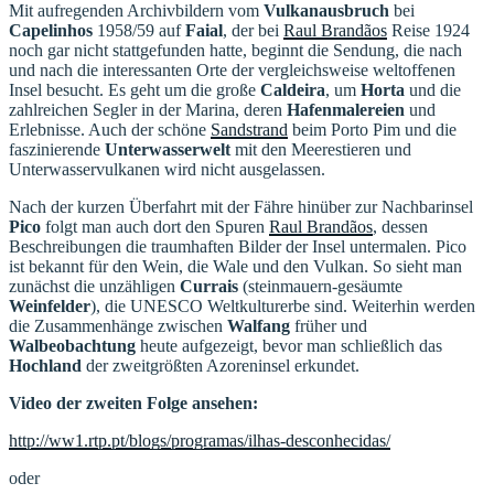
Mit aufregenden Archivbildern vom
Vulkanausbruch
bei
Capelinhos
1958/59 auf
Faial
, der bei
Raul Brandãos
Reise 1924
noch gar nicht stattgefunden hatte, beginnt die Sendung, die nach
und nach die interessanten Orte der vergleichsweise weltoffenen
Insel besucht. Es geht um die große
Caldeira
, um
Horta
und die
zahlreichen Segler in der Marina, deren
Hafenmalereien
und
Erlebnisse. Auch der schöne
Sandstrand
beim Porto Pim und die
faszinierende
Unterwasserwelt
mit den Meerestieren und
Unterwasservulkanen wird nicht ausgelassen.
Nach der kurzen Überfahrt mit der Fähre hinüber zur Nachbarinsel
Pico
folgt man auch dort den Spuren
Raul Brandãos
, dessen
Beschreibungen die traumhaften Bilder der Insel untermalen. Pico
ist bekannt für den Wein, die Wale und den Vulkan. So sieht man
zunächst die unzähligen
Currais
(steinmauern-gesäumte
Weinfelder
), die UNESCO Weltkulturerbe sind. Weiterhin werden
die Zusammenhänge zwischen
Walfang
früher und
Walbeobachtung
heute aufgezeigt, bevor man schließlich das
Hochland
der zweitgrößten Azoreninsel erkundet.
Video der zweiten Folge ansehen:
http://ww1.rtp.pt/blogs/programas/ilhas-desconhecidas/
oder