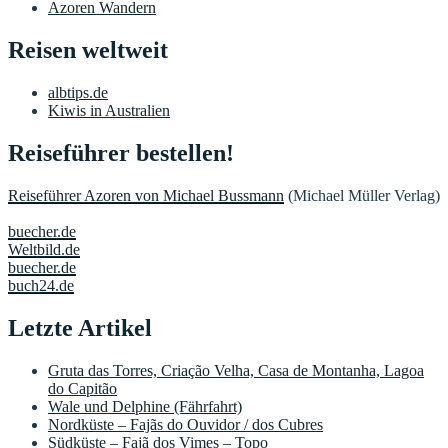
Azoren Wandern
Reisen weltweit
albtips.de
Kiwis in Australien
Reiseführer bestellen!
Reiseführer Azoren von Michael Bussmann
(Michael Müller Verlag)
buecher.de
Weltbild.de
buecher.de
buch24.de
Letzte Artikel
Gruta das Torres, Criação Velha, Casa de Montanha, Lagoa
do Capitão
Wale und Delphine (Fährfahrt)
Nordküste – Fajãs do Ouvidor / dos Cubres
Südküste – Fajã dos Vimes – Topo