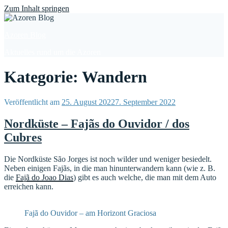
Find out more.
Okay, thanks
Zum Inhalt springen
Azoren Blog
Aktuelles rund um die Azoren
Kategorie: Wandern
Veröffentlicht am
25. August 2022
7. September 2022
Nordküste – Fajãs do Ouvidor / dos
Cubres
Die Nordküste São Jorges ist noch wilder und weniger besiedelt.
Neben einigen Fajãs, in die man hinunterwandern kann (wie z. B.
die
Fajã do Joao Dias
) gibt es auch welche, die man mit dem Auto
erreichen kann.
Fajã do Ouvidor – am Horizont Graciosa