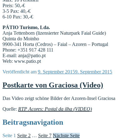
Preis: 50,-€
3-5 Pax: 40,-€
6-10 Pax: 30,-€
PÁTIO Turismo, Lda.
Anja Tettenborn (lizensierter Naturpark Faial Guide)
Quinta do Moinho
9900-341 Horta (Cedros) – Faial – Azoren – Portugal
Phone: +351 917 428 111
E-mail: anja@patio.pt
Web: www.patio.pt
Veröffentlicht am
9. September 2015
9. September 2015
Postkarte von Graciosa (Video)
Das Video zeigt schöne Bilder der Azoren-Insel Graciosa
Quelle:
RTP Acores: Postal da ilha (VIDEO)
Beitragsnavigation
Seite
1
Seite
2
…
Seite
7
Nächste Seite