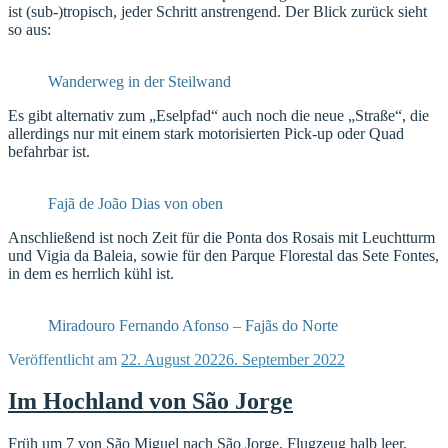
ist (sub-)tropisch, jeder Schritt anstrengend. Der Blick zurück sieht
so aus:
Wanderweg in der Steilwand
Es gibt alternativ zum „Eselpfad“ auch noch die neue „Straße“, die
allerdings nur mit einem stark motorisierten Pick-up oder Quad
befahrbar ist.
Fajã de João Dias von oben
Anschließend ist noch Zeit für die Ponta dos Rosais mit Leuchtturm
und Vigia da Baleia, sowie für den Parque Florestal das Sete Fontes,
in dem es herrlich kühl ist.
Miradouro Fernando Afonso – Fajãs do Norte
Veröffentlicht am
22. August 2022
6. September 2022
Im Hochland von São Jorge
Früh um 7 von São Miguel nach São Jorge, Flugzeug halb leer,