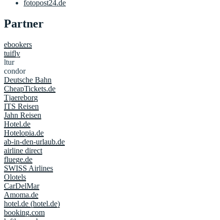
fotopost24.de
Partner
ebookers
tuifly
ltur
condor
Deutsche Bahn
CheapTickets.de
Tjaereborg
ITS Reisen
Jahn Reisen
Hotel.de
Hotelopia.de
ab-in-den-urlaub.de
airline direct
fluege.de
SWISS Airlines
Olotels
CarDelMar
Amoma.de
hotel.de (hotel.de)
booking.com