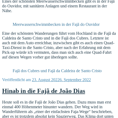
Eines der schönsten Meerwasserschwimmbecken gibt es in der Fajã
do Ouvidor, mit sanitären Anlagen und einem Restaurant in der
Nähe.
Meerwasserschwimmbecken in der Fajã do Ouvidor
Eine der schönsten Wanderungen führt vom Hochland in die Fajã da
Caldeira de Santo Cristo und in die Fajã dos Cubres. Letztere ist
auch mit dem Auto erreichbar, inzwischen gibt es auch einen Quad-
Taxi-Dienst in die Santo Cristo, aber nach der Erfahrung mit dem
Pick-up würde ich vermuten, dass man sich auch eine Quad-Fahrt
auf diesen Wegen vorher gut überlegen sollte.
Fajã dos Cubres und Fajã da Caldeira de Santo Cristo
Veröffentlicht am
23. August 2022
6. September 2022
Hinab in die Fajã de João Dias
Heute soll es in die Fajã de João Dias gehen. Dazu muss man erst
einmal 400 Höhenmeter hinunter wandern. Der Weg wird in
Wanderführern als „einer der einfachsten Faja-Wege“ beschrieben,
aber es ist trotzdem absolut kein Spazierweg. Das Klima dort unten