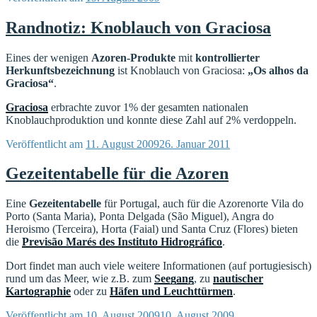
Randnotiz: Knoblauch von Graciosa
Eines der wenigen
Azoren-Produkte
mit
kontrollierter
Herkunftsbezeichnung
ist Knoblauch von Graciosa:
„Os alhos da
Graciosa“
.
Graciosa
erbrachte zuvor 1% der gesamten nationalen
Knoblauchproduktion und konnte diese Zahl auf 2% verdoppeln.
Veröffentlicht am
11. August 2009
26. Januar 2011
Gezeitentabelle für die Azoren
Eine
Gezeitentabelle
für Portugal, auch für die Azorenorte Vila do
Porto (Santa Maria), Ponta Delgada (São Miguel), Angra do
Heroismo (Terceira), Horta (Faial) und Santa Cruz (Flores) bieten
die
Previsão Marés des Instituto Hidrográfico
.
Dort findet man auch viele weitere Informationen (auf portugiesisch)
rund um das Meer, wie z.B. zum
Seegang
, zu
nautischer
Kartographie
oder zu
Häfen und Leuchttürmen
.
Veröffentlicht am
10. August 2009
10. August 2009