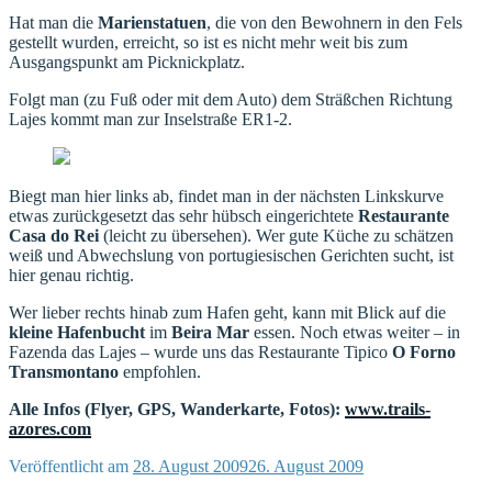
Hat man die
Marienstatuen
, die von den Bewohnern in den Fels
gestellt wurden, erreicht, so ist es nicht mehr weit bis zum
Ausgangspunkt am Picknickplatz.
Folgt man (zu Fuß oder mit dem Auto) dem Sträßchen Richtung
Lajes kommt man zur Inselstraße ER1-2.
Biegt man hier links ab, findet man in der nächsten Linkskurve
etwas zurückgesetzt das sehr hübsch eingerichtete
Restaurante
Casa do Rei
(leicht zu übersehen). Wer gute Küche zu schätzen
weiß und Abwechslung von portugiesischen Gerichten sucht, ist
hier genau richtig.
Wer lieber rechts hinab zum Hafen geht, kann mit Blick auf die
kleine Hafenbucht
im
Beira Mar
essen. Noch etwas weiter – in
Fazenda das Lajes – wurde uns das Restaurante Tipico
O Forno
Transmontano
empfohlen.
Alle Infos (Flyer, GPS, Wanderkarte, Fotos):
www.trails-
azores.com
Veröffentlicht am
28. August 2009
26. August 2009