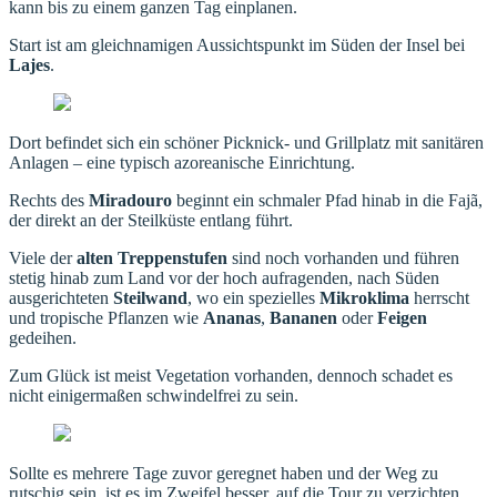
kann bis zu einem ganzen Tag einplanen.
Start ist am gleichnamigen Aussichtspunkt im Süden der Insel bei
Lajes
.
Dort befindet sich ein schöner Picknick- und Grillplatz mit sanitären
Anlagen – eine typisch azoreanische Einrichtung.
Rechts des
Miradouro
beginnt ein schmaler Pfad hinab in die Fajã,
der direkt an der Steilküste entlang führt.
Viele der
alten Treppenstufen
sind noch vorhanden und führen
stetig hinab zum Land vor der hoch aufragenden, nach Süden
ausgerichteten
Steilwand
, wo ein spezielles
Mikroklima
herrscht
und tropische Pflanzen wie
Ananas
,
Bananen
oder
Feigen
gedeihen.
Zum Glück ist meist Vegetation vorhanden, dennoch schadet es
nicht einigermaßen schwindelfrei zu sein.
Sollte es mehrere Tage zuvor geregnet haben und der Weg zu
rutschig sein, ist es im Zweifel besser, auf die Tour zu verzichten.