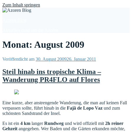
Find out more.
Okay, thanks
Zum Inhalt springen
Azoren Blog
Aktuelles rund um die Azoren
Monat: August 2009
Veröffentlicht am
30. August 2009
26. Januar 2011
Steil hinab ins tropische Klima –
Wanderung PR4FLO auf Flores
Eine kurze, aber anstrengende Wanderung, die man auf keinen Fall
verpassen sollte, führt hinab in die
Fajã de Lopo Vaz
und zum
schönsten Sandstrand der Insel.
Es ist ein
4 km
langer
Rundweg
und wird offiziell mit
2h reiner
Gehzeit
angegeben. Wer Baden und die Gärten erkunden möchte,