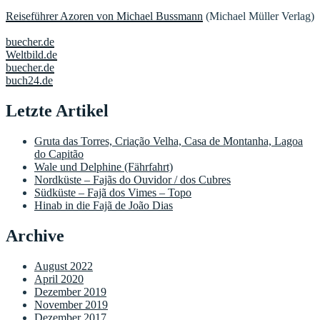
Reiseführer Azoren von Michael Bussmann
(Michael Müller Verlag)
buecher.de
Weltbild.de
buecher.de
buch24.de
Letzte Artikel
Gruta das Torres, Criação Velha, Casa de Montanha, Lagoa
do Capitão
Wale und Delphine (Fährfahrt)
Nordküste – Fajãs do Ouvidor / dos Cubres
Südküste – Fajã dos Vimes – Topo
Hinab in die Fajã de João Dias
Archive
August 2022
April 2020
Dezember 2019
November 2019
Dezember 2017