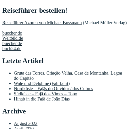
Reiseführer bestellen!
Reiseführer Azoren von Michael Bussmann
(Michael Müller Verlag)
buecher.de
Weltbild.de
buecher.de
buch24.de
Letzte Artikel
Gruta das Torres, Criação Velha, Casa de Montanha, Lagoa
do Capitão
Wale und Delphine (Fährfahrt)
Nordküste – Fajãs do Ouvidor / dos Cubres
Südküste – Fajã dos Vimes – Topo
Hinab in die Fajã de João Dias
Archive
August 2022
April 2020