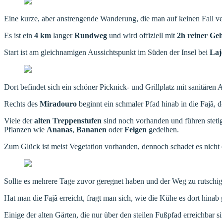
Eine kurze, aber anstrengende Wanderung, die man auf keinen Fall ver
Es ist ein
4 km
langer
Rundweg
und wird offiziell mit
2h reiner Geh
Start ist am gleichnamigen Aussichtspunkt im Süden der Insel bei
Laj
Dort befindet sich ein schöner Picknick- und Grillplatz mit sanitären
Rechts des
Miradouro
beginnt ein schmaler Pfad hinab in die Fajã, de
Viele der
alten Treppenstufen
sind noch vorhanden und führen steti
Pflanzen wie
Ananas
,
Bananen
oder
Feigen
gedeihen.
Zum Glück ist meist Vegetation vorhanden, dennoch schadet es nicht 
Sollte es mehrere Tage zuvor geregnet haben und der Weg zu rutschig s
Hat man die Fajã erreicht, fragt man sich, wie die Kühe es dort hinab
Einige der alten Gärten, die nur über den steilen Fußpfad erreichb