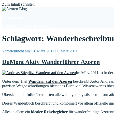
Find out more.
Okay, thanks
Zum Inhalt springen
Azoren Blog
Aktuelles rund um die Azoren
Schlagwort: Wanderbeschreibu
Veröffentlicht am
19. März 2011
27. März 2011
DuMont Aktiv Wanderführer Azoren
Im März 2011 ist in de
Unter dem Titel
Wandern auf den Azoren
beschreibt Autor Andreas S
präzisen Wegbeschreibungen bietet das Buch viel Wissenswertes über 
Übersichtliche
Infokästen
listen alle wichtigen logistischen Informa
Dieses Wanderbuch beschreibt und kombiniert vor allem offizielle un
Alles in allem ein
idealer Reisebegleiter
für wanderfreudige Azorenr