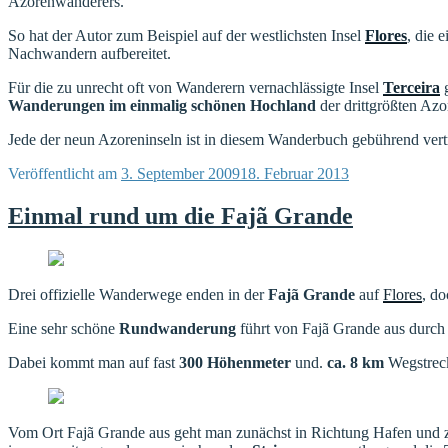
Azorenwanderers.
So hat der Autor zum Beispiel auf der westlichsten Insel
Flores
, die 
Nachwandern aufbereitet.
Für die zu unrecht oft von Wanderern vernachlässigte Insel
Terceira
g
Wanderungen im einmalig schönen Hochland
der drittgrößten Azo
Jede der neun Azoreninseln ist in diesem Wanderbuch gebührend ver
Veröffentlicht am
3. September 2009
18. Februar 2013
Einmal rund um die Fajã Grande
Drei offizielle Wanderwege enden in der
Fajã Grande
auf
Flores
, d
Eine sehr schöne
Rundwanderung
führt von Fajã Grande aus durch
Dabei kommt man auf fast
300 Höhenmeter
und.
ca. 8 km
Wegstrec
Vom Ort Fajã Grande aus geht man zunächst in Richtung Hafen und