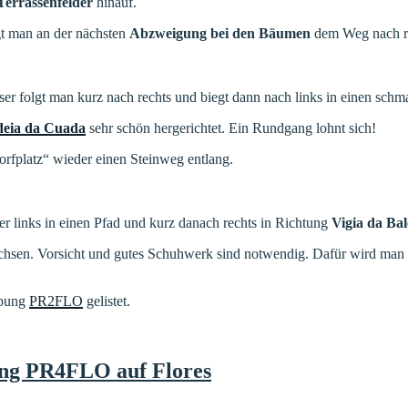
Terrassenfelder
hinauf.
gt man an der nächsten
Abzweigung bei den Bäumen
dem Weg nach re
eser folgt man kurz nach rechts und biegt dann nach links in einen sch
deia da Cuada
sehr schön hergerichtet. Ein Rundgang lohnt sich!
fplatz“ wieder einen Steinweg entlang.
r links in einen Pfad und kurz danach rechts in Richtung
Vigia da Bal
achsen. Vorsicht und gutes Schuhwerk sind notwendig. Dafür wird man m
ibung
PR2FLO
gelistet.
rung PR4FLO auf Flores