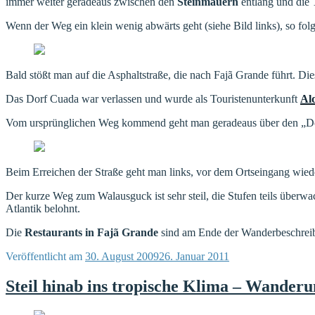
immer weiter geradeaus zwischen den
Steinmauern
entlang und die
Wenn der Weg ein klein wenig abwärts geht (siehe Bild links), so fol
Bald stößt man auf die Asphaltstraße, die nach Fajã Grande führt. Di
Das Dorf Cuada war verlassen und wurde als Touristenunterkunft
Al
Vom ursprünglichen Weg kommend geht man geradeaus über den „Dor
Beim Erreichen der Straße geht man links, vor dem Ortseingang wiede
Der kurze Weg zum Walausguck ist sehr steil, die Stufen teils überw
Atlantik belohnt.
Die
Restaurants in Fajã Grande
sind am Ende der Wanderbeschre
Veröffentlicht am
30. August 2009
26. Januar 2011
Steil hinab ins tropische Klima – Wande