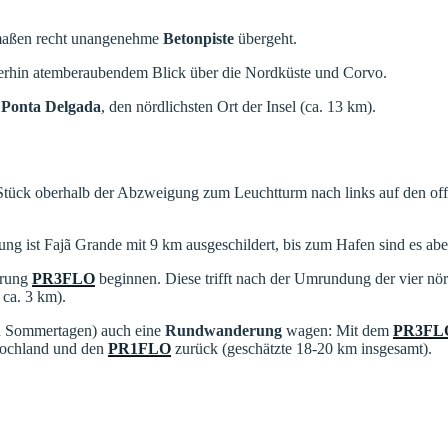
rmaßen recht unangenehme
Betonpiste
übergeht.
iterhin atemberaubendem Blick über die Nordküste und Corvo.
h
Ponta Delgada
, den nördlichsten Ort der Insel (ca. 13 km).
Stück oberhalb der Abzweigung zum Leuchtturm nach links auf den of
ng ist Fajã Grande mit 9 km ausgeschildert, bis zum Hafen sind es aber
erung
PR3FLO
beginnen. Diese trifft nach der Umrundung der vier nö
 ca. 3 km).
en Sommertagen) auch eine
Rundwanderung
wagen: Mit dem
PR3FL
 Hochland und den
PR1FLO
zurück (geschätzte 18-20 km insgesamt).