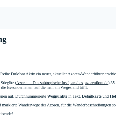
ng
r Reihe DuMont Aktiv ein neuer, aktueller Azoren-Wanderführer erschi
tieglitz (
Azoren – Das subtropische Inselparadies
,
azorenflora.de
)
35
die Besonderheiten, auf die man am Wegesrand trifft.
tionen auf. Durchnummerierte
Wegpunkte
in Text,
Detailkarte
und
Höh
d markierte Wanderwege der Azoren, für die Wanderbeschreibungen sons
eisende!