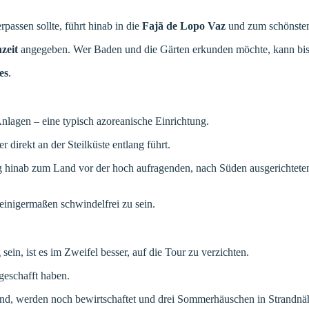
passen sollte, führt hinab in die
Fajã de Lopo Vaz
und zum schönsten 
zeit
angegeben. Wer Baden und die Gärten erkunden möchte, kann bis
es
.
 Anlagen – eine typisch azoreanische Einrichtung.
r direkt an der Steilküste entlang führt.
g hinab zum Land vor der hoch aufragenden, nach Süden ausgerichtet
einigermaßen schwindelfrei zu sein.
ein, ist es im Zweifel besser, auf die Tour zu verzichten.
 geschafft haben.
ar sind, werden noch bewirtschaftet und drei Sommerhäuschen in Stra