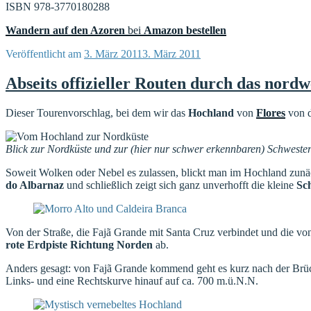
ISBN 978-3770180288
Wandern auf den Azoren
bei
Amazon bestellen
Veröffentlicht am
3. März 2011
3. März 2011
Abseits offizieller Routen durch das nord
Dieser Tourenvorschlag, bei dem wir das
Hochland
von
Flores
von d
Blick zur Nordküste und zur (hier nur schwer erkennbaren) Schweste
Soweit Wolken oder Nebel es zulassen, blickt man im Hochland zunä
do Albarnaz
und schließlich zeigt sich ganz unverhofft die kleine
Sc
Von der Straße, die Fajã Grande mit Santa Cruz verbindet und die v
rote Erdpiste Richtung Norden
ab.
Anders gesagt: von Fajã Grande kommend geht es kurz nach der Brücke
Links- und eine Rechtskurve hinauf auf ca. 700 m.ü.N.N.