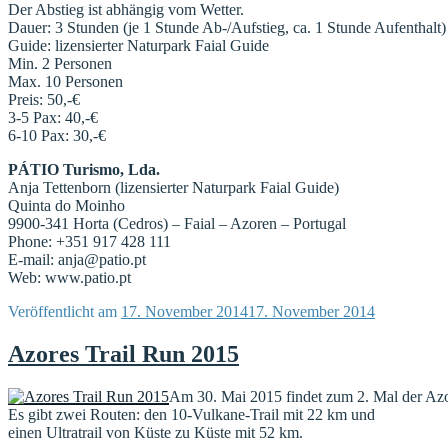
Der Abstieg ist abhängig vom Wetter.
Dauer: 3 Stunden (je 1 Stunde Ab-/Aufstieg, ca. 1 Stunde Aufenthalt)
Guide: lizensierter Naturpark Faial Guide
Min. 2 Personen
Max. 10 Personen
Preis: 50,-€
3-5 Pax: 40,-€
6-10 Pax: 30,-€
PÁTIO Turismo, Lda.
Anja Tettenborn (lizensierter Naturpark Faial Guide)
Quinta do Moinho
9900-341 Horta (Cedros) – Faial – Azoren – Portugal
Phone: +351 917 428 111
E-mail: anja@patio.pt
Web: www.patio.pt
Veröffentlicht am
17. November 2014
17. November 2014
Azores Trail Run 2015
Am 30. Mai 2015 findet zum 2. Mal der Azor
Es gibt zwei Routen: den 10-Vulkane-Trail mit 22 km und
einen Ultratrail von Küste zu Küste mit 52 km.