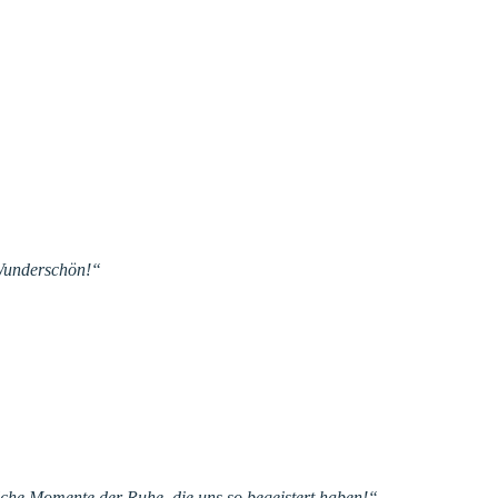
d Wunderschön!“
olche Momente der Ruhe, die uns so begeistert haben!“