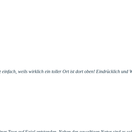
 einfach, weils wirklich ein toller Ort ist dort oben! Eindrücklich un
einer Tour auf Fajal entstanden. Neben der gewaltigen Natur sind es s