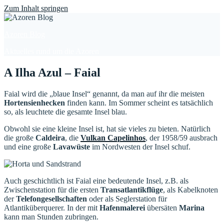
Find out more.
Okay, thanks
Zum Inhalt springen
Azoren Blog
Aktuelles rund um die Azoren
A Ilha Azul – Faial
Faial wird die „blaue Insel“ genannt, da man auf ihr die meisten
Hortensienhecken
finden kann. Im Sommer scheint es tatsächlich
so, als leuchtete die gesamte Insel blau.
Obwohl sie eine kleine Insel ist, hat sie vieles zu bieten. Natürlich
die große
Caldeira
, die
Vulkan Capelinhos
, der 1958/59 ausbrach
und eine große
Lavawüste
im Nordwesten der Insel schuf.
Auch geschichtlich ist Faial eine bedeutende Insel, z.B. als
Zwischenstation für die ersten
Transatlantikflüge
, als Kabelknoten
der
Telefongesellschaften
oder als Seglerstation für
Atlantiküberquerer. In der mit
Hafenmalerei
übersäten
Marina
kann man Stunden zubringen.