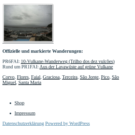
Offizielle und markierte Wanderungen:
PR6FAI:
10-Vulkane-Wanderweg (Trilho dos dez vulcões)
Rund um PR1FAI:
Aus der Lavawüste auf grüne Vulkane
Corvo
,
Flores
,
Faial
,
Graciosa
,
Terceira
,
São Jorge
,
Pico
,
São
Miguel
,
Santa Maria
Shop
Impressum
Datenschutzerklärung
Powered by WordPress