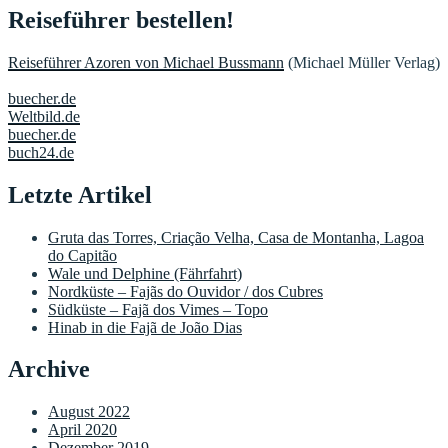
Reiseführer bestellen!
Reiseführer Azoren von Michael Bussmann
(Michael Müller Verlag)
buecher.de
Weltbild.de
buecher.de
buch24.de
Letzte Artikel
Gruta das Torres, Criação Velha, Casa de Montanha, Lagoa
do Capitão
Wale und Delphine (Fährfahrt)
Nordküste – Fajãs do Ouvidor / dos Cubres
Südküste – Fajã dos Vimes – Topo
Hinab in die Fajã de João Dias
Archive
August 2022
April 2020
Dezember 2019