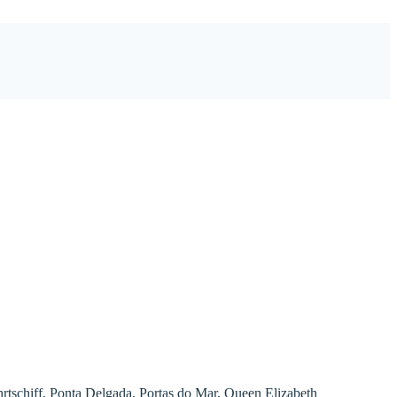
rtschiff
,
Ponta Delgada
,
Portas do Mar
,
Queen Elizabeth