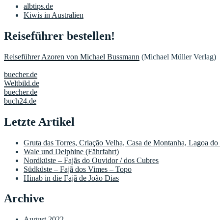
albtips.de
Kiwis in Australien
Reiseführer bestellen!
Reiseführer Azoren von Michael Bussmann
(Michael Müller Verlag)
buecher.de
Weltbild.de
buecher.de
buch24.de
Letzte Artikel
Gruta das Torres, Criação Velha, Casa de Montanha, Lagoa do
Wale und Delphine (Fährfahrt)
Nordküste – Fajãs do Ouvidor / dos Cubres
Südküste – Fajã dos Vimes – Topo
Hinab in die Fajã de João Dias
Archive
August 2022