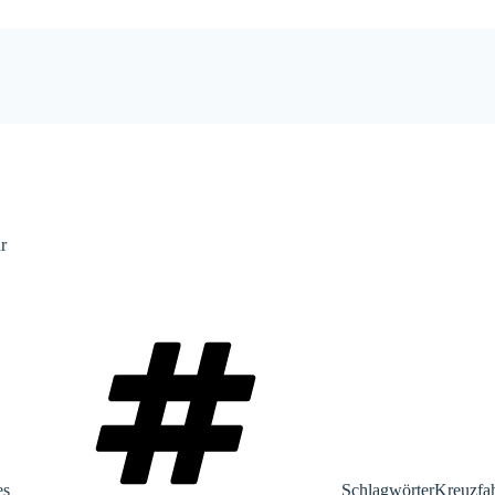
r
es
Schlagwörter
Kreuzfah