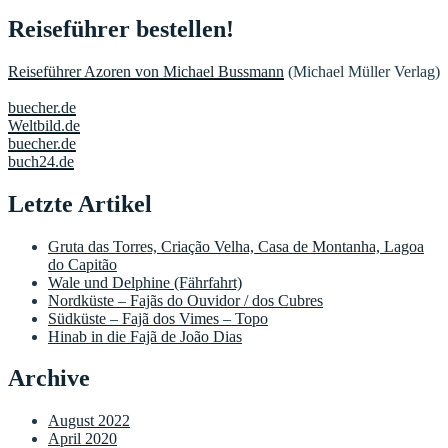
Reiseführer bestellen!
Reiseführer Azoren von Michael Bussmann
(Michael Müller Verlag)
buecher.de
Weltbild.de
buecher.de
buch24.de
Letzte Artikel
Gruta das Torres, Criação Velha, Casa de Montanha, Lagoa
do Capitão
Wale und Delphine (Fährfahrt)
Nordküste – Fajãs do Ouvidor / dos Cubres
Südküste – Fajã dos Vimes – Topo
Hinab in die Fajã de João Dias
Archive
August 2022
April 2020