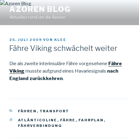
Zum
Find out more.
Okay, thanks
AZOREN BLOG
Inhalt
Aktuelles rund um die Azoren
springen
VERÖFFENTLICHT
25. JULI 2009
VON
KLEE
AM
Fähre Viking schwächelt weiter
Die als zweite interinsuläre Fähre vorgesehene
Fähre
Viking
musste aufgrund eines Havariesignals
nach
England zurückkehren
.
KATEGORIEN
FÄHREN
,
TRANSPORT
SCHLAGWÖRTER
ATLÂNTICOLINE
,
FÄHRE
,
FAHRPLAN
,
FÄHRVERBINDUNG