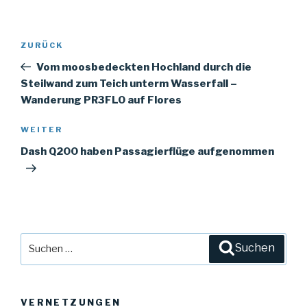
Beitrags-
ZURÜCK
Vorheriger
Navigation
Beitrag
Vom moosbedeckten Hochland durch die
Steilwand zum Teich unterm Wasserfall –
Wanderung PR3FLO auf Flores
WEITER
Nächster
Beitrag
Dash Q200 haben Passagierflüge aufgenommen
Suche
Suchen
nach:
VERNETZUNGEN