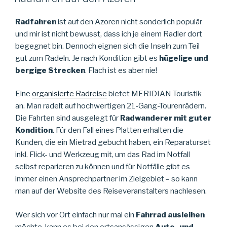
Radfahren
ist auf den Azoren nicht sonderlich populär
und mir ist nicht bewusst, dass ich je einem Radler dort
begegnet bin. Dennoch eignen sich die Inseln zum Teil
gut zum Radeln. Je nach Kondition gibt es
hügelige und
bergige Strecken
. Flach ist es aber nie!
Eine
organisierte Radreise
bietet MERIDIAN Touristik
an. Man radelt auf hochwertigen 21-Gang-Tourenrädern.
Die Fahrten sind ausgelegt für
Radwanderer mit guter
Kondition
. Für den Fall eines Platten erhalten die
Kunden, die ein Mietrad gebucht haben, ein Reparaturset
inkl. Flick- und Werkzeug mit, um das Rad im Notfall
selbst reparieren zu können und für Notfälle gibt es
immer einen Ansprechpartner im Zielgebiet – so kann
man auf der Website des Reiseveranstalters nachlesen.
Wer sich vor Ort einfach nur mal ein
Fahrrad ausleihen
möchte, kann es bei den ortsansässigen
Auto- und