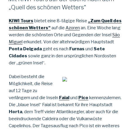
„Quell des schönen Wetters“
KIWI Tours
bietet eine 8-tägige Reise
„Zum Quell des
schönen Wetters“
auf die
Azoren
an. Eine Woche lang
werden die schönsten Orte und Gegenden der Insel
São
Miguel
erkundet. Von der altehrwürdigen Hauptstadt
Ponta Delgada
geht es nach
Furnas
und
Sete
Cidades
sowie ganz in den ursprünglichen Nordosten
der „grünen Insel“.
Dabei besteht die
Möglichkeit, die Reise
auf 12 Tage zu
verlängern und die Inseln
Faial
und
Pico
kennenzulernen.
Die „blaue Insel“ Faial ist bekannt für ihre Hauptstadt
Horta
, dem Treff vieler Atlantiksegler, aber auch für die
beeindruckende Caldeira oder die Vulkanwüste
Capelinhos. Der Tagesausflug nach Pico ist ein weiteres