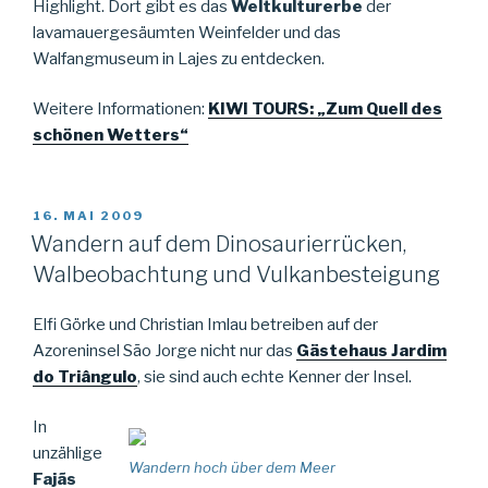
Highlight. Dort gibt es das
Weltkulturerbe
der
lavamauergesäumten Weinfelder und das
Walfangmuseum in Lajes zu entdecken.
Weitere Informationen:
KIWI TOURS: „Zum Quell des
schönen Wetters“
VERÖFFENTLICHT
16. MAI 2009
AM
Wandern auf dem Dinosaurierrücken,
Walbeobachtung und Vulkanbesteigung
Elfi Görke und Christian Imlau betreiben auf der
Azoreninsel São Jorge nicht nur das
Gästehaus Jardim
do Triângulo
, sie sind auch echte Kenner der Insel.
In
unzählige
Wandern hoch über dem Meer
Fajãs