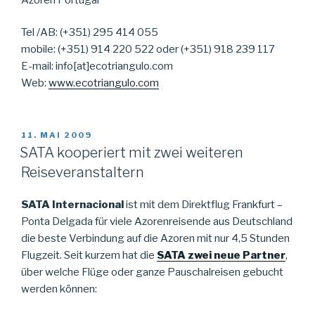
Tel /AB: (+351) 295 414 055
mobile: (+351) 914 220 522 oder (+351) 918 239 117
E-mail: info[at]ecotriangulo.com
Web:
www.ecotriangulo.com
VERÖFFENTLICHT
11. MAI 2009
AM
SATA kooperiert mit zwei weiteren
Reiseveranstaltern
SATA Internacional
ist mit dem Direktflug Frankfurt –
Ponta Delgada für viele Azorenreisende aus Deutschland
die beste Verbindung auf die Azoren mit nur 4,5 Stunden
Flugzeit. Seit kurzem hat die
SATA zwei neue Partner
,
über welche Flüge oder ganze Pauschalreisen gebucht
werden können: