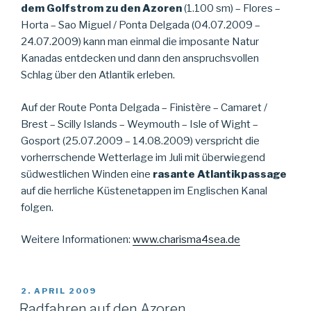
dem Golfstrom zu den Azoren
(1.100 sm) – Flores –
Horta – Sao Miguel / Ponta Delgada (04.07.2009 –
24.07.2009) kann man einmal die imposante Natur
Kanadas entdecken und dann den anspruchsvollen
Schlag über den Atlantik erleben.
Auf der Route Ponta Delgada – Finistère – Camaret /
Brest – Scilly Islands – Weymouth – Isle of Wight –
Gosport (25.07.2009 – 14.08.2009) verspricht die
vorherrschende Wetterlage im Juli mit überwiegend
südwestlichen Winden eine
rasante Atlantikpassage
auf die herrliche Küstenetappen im Englischen Kanal
folgen.
Weitere Informationen:
www.charisma4sea.de
VERÖFFENTLICHT
2. APRIL 2009
AM
Radfahren auf den Azoren