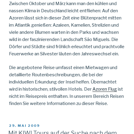
Zwischen Oktober und März kann man den kühlen und
nassen Klima in Deutschland leicht entfliehen: Auf den
Azoren lässt sich in dieser Zeit eine Blütenpracht mitten
im Atlantik genießen: Azaleen, Kamelien, Strelizien und
viele andere Blumen warten in den Parks und wachsen
wild in der faszinierenden Landschaft São Miguels. Die
Dörfer und Städte sind fröhlich erleuchtet und prachtvolle
Feuerwerke an Silvester läuten den Jahreswechsel ein.
Die angebotene Reise umfasst einen Mietwagen und
detaillierte Routenbeschreibungen, die bei der
individuellen Erkundung der Insel helfen. Übernachtet
wird in historischen, stilvollen Hotels. Der
Azoren Flug
ist
nicht im Reisepreis enthalten. In unserem Bereich Reisen
finden Sie weitere Informationen zu dieser Reise.
VERÖFFENTLICHT
29. MAI 2009
AM
Mit KIWI Tours auf der Suche nach dem