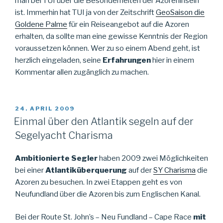
man bei TUI über die Besonderheiten der Azoreninseln
ist. Immerhin hat TUI ja von der Zeitschrift
GeoSaison die
Goldene Palme
für ein Reiseangebot auf die Azoren
erhalten, da sollte man eine gewisse Kenntnis der Region
voraussetzen können. Wer zu so einem Abend geht, ist
herzlich eingeladen, seine
Erfahrungen
hier in einem
Kommentar allen zugänglich zu machen.
VERÖFFENTLICHT
24. APRIL 2009
AM
Einmal über den Atlantik segeln auf der
Segelyacht Charisma
Ambitionierte Segler
haben 2009 zwei Möglichkeiten
bei einer
Atlantiküberquerung
auf der
SY Charisma
die
Azoren zu besuchen. In zwei Etappen geht es von
Neufundland über die Azoren bis zum Englischen Kanal.
Bei der Route St. John’s – Neu Fundland – Cape Race
mit