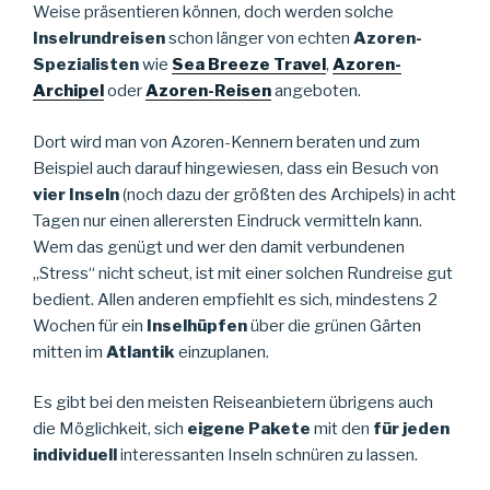
Weise präsentieren können, doch werden solche
Inselrundreisen
schon länger von echten
Azoren-
Spezialisten
wie
Sea Breeze Travel
,
Azoren-
Archipel
oder
Azoren-Reisen
angeboten.
Dort wird man von Azoren-Kennern beraten und zum
Beispiel auch darauf hingewiesen, dass ein Besuch von
vier Inseln
(noch dazu der größten des Archipels) in acht
Tagen nur einen allerersten Eindruck vermitteln kann.
Wem das genügt und wer den damit verbundenen
„Stress“ nicht scheut, ist mit einer solchen Rundreise gut
bedient. Allen anderen empfiehlt es sich, mindestens 2
Wochen für ein
Inselhüpfen
über die grünen Gärten
mitten im
Atlantik
einzuplanen.
Es gibt bei den meisten Reiseanbietern übrigens auch
die Möglichkeit, sich
eigene Pakete
mit den
für jeden
individuell
interessanten Inseln schnüren zu lassen.