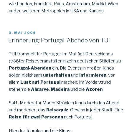
wie London, Frankfurt, Paris, Amsterdam, Madrid, Wien
und zu weiteren Metropolen in USA und Kanada.
VERÖFFENTLICHT
3. MAI 2009
AM
Erinnerung: Portugal-Abende von TUI
TUI trommelt für Portugal: Im Mai lädt Deutschlands
größter Reiseveranstalter in zehn deutschen Städten zu
Portugal-Abenden
ein. Die Events in großen Kinos
sollen gleichsam
unterhalten
und
informieren
, vor
allem
Lust auf Portugal
machen. Im Vordergrund
stehen die
Algarve
,
Madeira
und die
Azoren
.
Sat1-Moderator Marco Ströhlein führt durch den Abend
und moderiert das
Reisequiz
. Gewinn in jeder Stadt: Eine
Reise für zwei Personen
nach Portugal.
Hier der Tourplan und die Kinos: