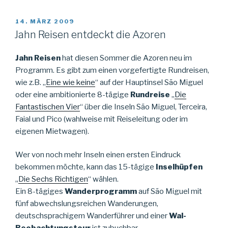
VERÖFFENTLICHT
14. MÄRZ 2009
AM
Jahn Reisen entdeckt die Azoren
Jahn Reisen
hat diesen Sommer die Azoren neu im
Programm. Es gibt zum einen vorgefertigte Rundreisen,
wie z.B. „
Eine wie keine
“ auf der Hauptinsel São Miguel
oder eine ambitionierte 8-tägige
Rundreise
„
Die
Fantastischen Vier
“ über die Inseln São Miguel, Terceira,
Faial und Pico (wahlweise mit Reiseleitung oder im
eigenen Mietwagen).
Wer von noch mehr Inseln einen ersten Eindruck
bekommen möchte, kann das 15-tägige
Inselhüpfen
„
Die Sechs Richtigen
“ wählen.
Ein 8-tägiges
Wanderprogramm
auf São Miguel mit
fünf abwechslungsreichen Wanderungen,
deutschsprachigem Wanderführer und einer
Wal-