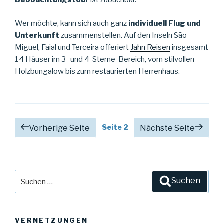
Beobachtungstour
ist zubuchbar.
Wer möchte, kann sich auch ganz
individuell
Flug und
Unterkunft
zusammenstellen. Auf den Inseln São
Miguel, Faial und Terceira offeriert
Jahn Reisen
insgesamt
14 Häuser im 3- und 4-Sterne-Bereich, vom stilvollen
Holzbungalow bis zum restaurierten Herrenhaus.
Beitragsnavigation
Seite
2
Vorherige Seite
Nächste Seite
Suche
Suchen
nach:
VERNETZUNGEN