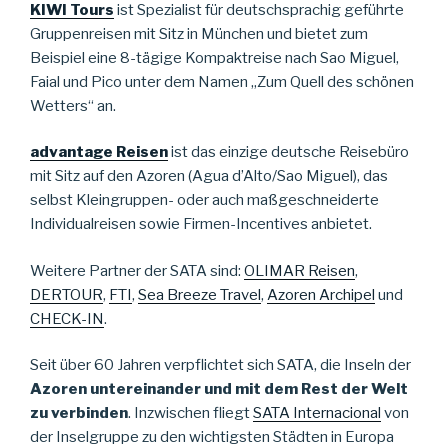
KIWI Tours
ist Spezialist für deutschsprachig geführte
Gruppenreisen mit Sitz in München und bietet zum
Beispiel eine 8-tägige Kompaktreise nach Sao Miguel,
Faial und Pico unter dem Namen „Zum Quell des schönen
Wetters“ an.
advantage Reisen
ist das einzige deutsche Reisebüro
mit Sitz auf den Azoren (Agua d’Alto/Sao Miguel), das
selbst Kleingruppen- oder auch maßgeschneiderte
Individualreisen sowie Firmen-Incentives anbietet.
Weitere Partner der SATA sind:
OLIMAR Reisen
,
DERTOUR
,
FTI
,
Sea Breeze Travel
,
Azoren Archipel
und
CHECK-IN
.
Seit über 60 Jahren verpflichtet sich SATA, die Inseln der
Azoren untereinander und mit dem Rest der Welt
zu verbinden
. Inzwischen fliegt
SATA Internacional
von
der Inselgruppe zu den wichtigsten Städten in Europa