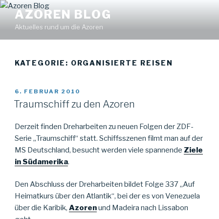
Zum
Find out more.
Okay, thanks
AZOREN BLOG
Inhalt
Aktuelles rund um die Azoren
springen
KATEGORIE: ORGANISIERTE REISEN
VERÖFFENTLICHT
6. FEBRUAR 2010
AM
Traumschiff zu den Azoren
Derzeit finden Dreharbeiten zu neuen Folgen der ZDF-
Serie „Traumschiff“ statt. Schiffsszenen filmt man auf der
MS Deutschland, besucht werden viele spannende
Ziele
in Südamerika
.
Den Abschluss der Dreharbeiten bildet Folge 337 „Auf
Heimatkurs über den Atlantik“, bei der es von Venezuela
über die Karibik,
Azoren
und Madeira nach Lissabon