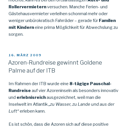
Rollervermietern
versuchen. Manche Ferien- und
Gästehausvermieter verleihen schonmal mehr oder
weniger unbürokratisch Fahrräder – gerade für
Familen
mit Kindern
eine prima Möglichkeit für Abwechslung zu
sorgen.
VERÖFFENTLICHT
16. MÄRZ 2009
AM
Azoren-Rundreise gewinnt Goldene
Palme auf der ITB
Im Rahmen der ITB wurde eine
8-tägige Pauschal-
Rundreise
auf vier Azoreninseln als besonders innovativ
und
erlebnisreich
ausgezeichnet, weil man die
Inselwelt im Atlantik
„zu Wasser, zu Lande und aus der
Luft“
erleben kann.
Es ist schön, dass die Azoren sich auf diese positive