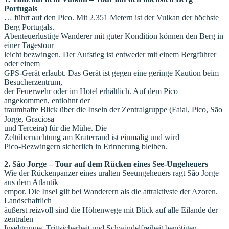
Portugals
… führt auf den Pico. Mit 2.351 Metern ist der Vulkan der höchste
Berg Portugals.
Abenteuerlustige Wanderer mit guter Kondition können den Berg in
einer Tagestour
leicht bezwingen. Der Aufstieg ist entweder mit einem Bergführer
oder einem
GPS-Gerät erlaubt. Das Gerät ist gegen eine geringe Kaution beim
Besucherzentrum,
der Feuerwehr oder im Hotel erhältlich. Auf dem Pico
angekommen, entlohnt der
traumhafte Blick über die Inseln der Zentralgruppe (Faial, Pico, São
Jorge, Graciosa
und Terceira) für die Mühe. Die
Zeltübernachtung am Kraterrand ist einmalig und wird
Pico-Bezwingern sicherlich in Erinnerung bleiben.
2. São Jorge – Tour auf dem Rücken eines See-Ungeheuers
Wie der Rückenpanzer eines uralten Seeungeheuers ragt São Jorge
aus dem Atlantik
empor. Die Insel gilt bei Wanderern als die attraktivste der Azoren.
Landschaftlich
äußerst reizvoll sind die Höhenwege mit Blick auf alle Eilande der
zentralen
Inselgruppe. Trittsicherheit und Schwindelfreiheit benötigen