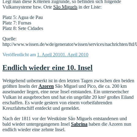
Legt man diese Kriterien zugrunde, so befinden sich folgende
Vulkansysteme bzw. Orte
São Miguels
in der Liste:
Platz 5: Agua de Pau
Platz 7: Furnas
Platz 8: Sete Cidades
Quelle:
http://www.wissen.de/wde/generator/wissen/services/nachrichten/ft
Veröffentlicht am
1. April 2010
1. April 2010
Endlich wieder eine 10. Insel
Weitgehend unbemerkt ist in den letzten Tagen zwischen den beiden
größten Inseln der
Azoren
São Miguel und Pico, die ca. 200 km
auseinander liegen, eine neue Insel entstanden. Ein unterseeischer
Vulkan ist ausgebrochen und hat ein ungefähr 20 km² großes Eiland
erschaffen. Es wurde gestern von einem vorbeifahrenden
Kreuzfahrtschiff entdeckt und gemeldet.
Nach der 1811 vor der Westküste São Miguels entstandenen und
bald wieder untergegangenen Insel
Sabrina
haben die Azoren nun
endlich wieder eine zehnte Insel.