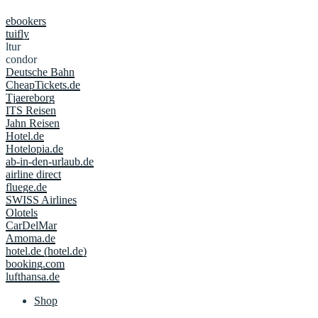
ebookers
tuifly
ltur
condor
Deutsche Bahn
CheapTickets.de
Tjaereborg
ITS Reisen
Jahn Reisen
Hotel.de
Hotelopia.de
ab-in-den-urlaub.de
airline direct
fluege.de
SWISS Airlines
Olotels
CarDelMar
Amoma.de
hotel.de (hotel.de)
booking.com
lufthansa.de
Shop