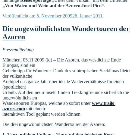
minütige
Reisereportage
„Unter dem Vulkan“ mit dem Untertitel
„Von Walen und Wein auf der Azoren-Insel Pico“
.
Veröffentlicht am
5. November 2009
26. Januar 2011
Die ungewöhnlichsten Wandertouren der
Azoren
Pressemitteilung
München, 05.11.2009 (jd) – Die Azoren, das westlichste Ende
Europas, sind ein
Geheimtipp für Wanderer. Dank des subtropischen Seeklimas bietet
der vulkanische
Archipel das ganze Jahr über ideale Wetterverhältnisse für einen
(sportlichen)
Urlaub. Auf den neun Inseln finden Trekkingfreunde sicherlich die
ungewöhnlichsten
Wandertouren Europas, welche ab sofort unter
www.trails-
azores.com
mit einem
interaktiven Tool geplant werden können.
Die drei ungewöhnlichsten Wandertouren der Azoren:
1. Tanz auf dem Vulkan – Tour auf den höchsten Berg