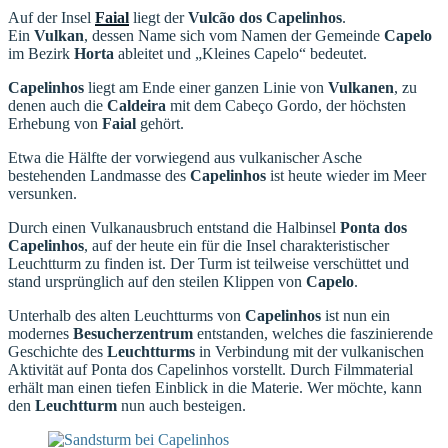
Auf der Insel
Faial
liegt der
Vulcão dos Capelinhos
.
Ein
Vulkan
, dessen Name sich vom Namen der Gemeinde
Capelo
im Bezirk
Horta
ableitet und „Kleines Capelo“ bedeutet.
Capelinhos
liegt am Ende einer ganzen Linie von
Vulkanen
, zu
denen auch die
Caldeira
mit dem Cabeço Gordo, der höchsten
Erhebung von
Faial
gehört.
Etwa die Hälfte der vorwiegend aus vulkanischer Asche
bestehenden Landmasse des
Capelinhos
ist heute wieder im Meer
versunken.
Durch einen Vulkanausbruch entstand die Halbinsel
Ponta dos
Capelinhos
, auf der heute ein für die Insel charakteristischer
Leuchtturm zu finden ist. Der Turm ist teilweise verschüttet und
stand ursprünglich auf den steilen Klippen von
Capelo
.
Unterhalb des alten Leuchtturms von
Capelinhos
ist nun ein
modernes
Besucherzentrum
entstanden, welches die faszinierende
Geschichte des
Leuchtturms
in Verbindung mit der vulkanischen
Aktivität auf Ponta dos Capelinhos vorstellt. Durch Filmmaterial
erhält man einen tiefen Einblick in die Materie. Wer möchte, kann
den
Leuchtturm
nun auch besteigen.