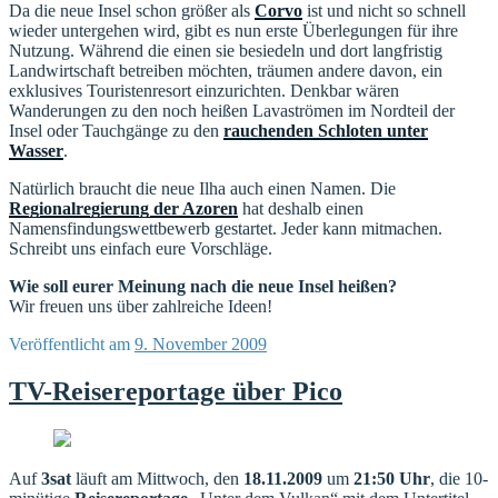
Da die neue Insel schon größer als
Corvo
ist und nicht so schnell
wieder untergehen wird, gibt es nun erste Überlegungen für ihre
Nutzung. Während die einen sie besiedeln und dort langfristig
Landwirtschaft betreiben möchten, träumen andere davon, ein
exklusives Touristenresort einzurichten. Denkbar wären
Wanderungen zu den noch heißen Lavaströmen im Nordteil der
Insel oder Tauchgänge zu den
rauchenden Schloten unter
Wasser
.
Natürlich braucht die neue Ilha auch einen Namen. Die
Regionalregierung der Azoren
hat deshalb einen
Namensfindungswettbewerb gestartet. Jeder kann mitmachen.
Schreibt uns einfach eure Vorschläge.
Wie soll eurer Meinung nach die neue Insel heißen?
Wir freuen uns über zahlreiche Ideen!
Veröffentlicht am
9. November 2009
TV-Reisereportage über Pico
Auf
3sat
läuft am Mittwoch, den
18.11.2009
um
21:50 Uhr
, die 10-