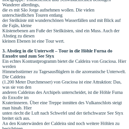
Wanderer allerdings,
die es mit São Jorge aufnehmen wollen. Die vielen
unterschiedlichen Touren entlang
der Steilküste mit wunderschönen Wasserfällen und mit Blick auf
die Fajãs, kleine
Küstenebenen am Fuße der Steilküsten, sind ein Muss. Auch der
Abstieg zu diesen
kleinen Ebenen ist eine Tour wert.
3. Abstieg in die Unterwelt – Tour in die Höhle Furna do
Enxofre und zum See Styx
Ein echtes Kontrastprogramm bietet die Caldeira von Graciosa. Hier
werden
Himmelsstürmer zu Tagesausflüglern in die azoreanische Unterwelt.
Die Caldeira
(1.200 Meter Durchmesser) von Graciosa ist eine Attraktion: Das,
was sie von den
anderen Caldeiras des Archipels unterscheidet, ist die Höhle Furna
do Enxofre im
Kraterinneren. Über eine Treppe inmitten des Vulkanschlots steigt
man hinab. Hier
unten riecht die Luft nach Schwefel und der tiefschwarze See Styx
breitet sich aus.
An den Kraterwänden der Caldeira sind noch weitere Höhlen zu
besichtigen.