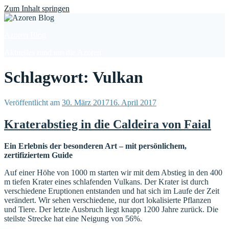
Find out more.
Okay, thanks
Zum Inhalt springen
Azoren Blog
Aktuelles rund um die Azoren
Schlagwort: Vulkan
Veröffentlicht am
30. März 2017
16. April 2017
Kraterabstieg in die Caldeira von Faial
Ein Erlebnis der besonderen Art – mit persönlichem,
zertifiziertem Guide
Auf einer Höhe von 1000 m starten wir mit dem Abstieg in den 400
m tiefen Krater eines schlafenden Vulkans. Der Krater ist durch
verschiedene Eruptionen entstanden und hat sich im Laufe der Zeit
verändert. Wir sehen verschiedene, nur dort lokalisierte Pflanzen
und Tiere. Der letzte Ausbruch liegt knapp 1200 Jahre zurück. Die
steilste Strecke hat eine Neigung von 56%.