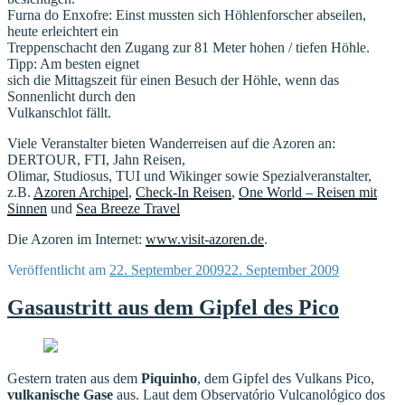
Furna do Enxofre: Einst mussten sich Höhlenforscher abseilen,
heute erleichtert ein
Treppenschacht den Zugang zur 81 Meter hohen / tiefen Höhle.
Tipp: Am besten eignet
sich die Mittagszeit für einen Besuch der Höhle, wenn das
Sonnenlicht durch den
Vulkanschlot fällt.
Viele Veranstalter bieten Wanderreisen auf die Azoren an:
DERTOUR, FTI, Jahn Reisen,
Olimar, Studiosus, TUI und Wikinger sowie Spezialveranstalter,
z.B.
Azoren Archipel
,
Check-In Reisen
,
One World – Reisen mit
Sinnen
und
Sea Breeze Travel
Die Azoren im Internet:
www.visit-azoren.de
.
Veröffentlicht am
22. September 2009
22. September 2009
Gasaustritt aus dem Gipfel des Pico
Gestern traten aus dem
Piquinho
, dem Gipfel des Vulkans Pico,
vulkanische Gase
aus. Laut dem Observatório Vulcanológico dos