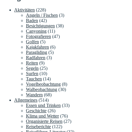
Aktivitäten
(228)
Angeln / Fischen
(3)
Baden
(42)
Besichtigungen
(38)
Canyoning
(11)
Fotografieren
(47)
Golfen
(5)
Kajakfahren
(6)
Paragliding
(5)
Radfahren
(3)
Reiten
(9)
Segeln
(25)
Surfen
(10)
Tauchen
(14)
Vogelbeobachtung
(8)
Walbeobachtung
(30)
Wandern
(68)
Allgemeines
(514)
Essen und Trinken
(33)
Geschichte
(26)
Klima und Wetter
(76)
Organisierte Reisen
(27)
Reiseberichte
(122)
Reiseführer, Literatur
(32)