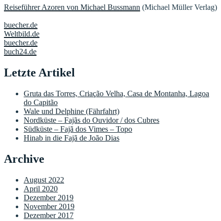
Reiseführer Azoren von Michael Bussmann
(Michael Müller Verlag)
buecher.de
Weltbild.de
buecher.de
buch24.de
Letzte Artikel
Gruta das Torres, Criação Velha, Casa de Montanha, Lagoa
do Capitão
Wale und Delphine (Fährfahrt)
Nordküste – Fajãs do Ouvidor / dos Cubres
Südküste – Fajã dos Vimes – Topo
Hinab in die Fajã de João Dias
Archive
August 2022
April 2020
Dezember 2019
November 2019
Dezember 2017