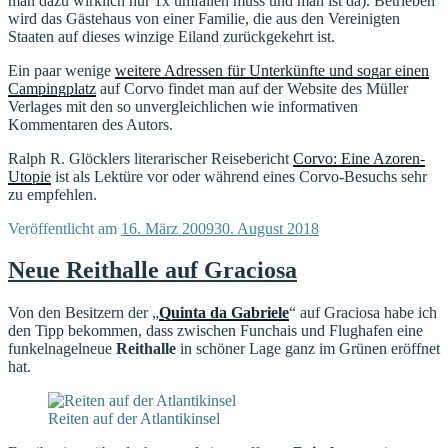
man dazu wirklich nur 1x umfallen muss und man ist da). Betrieben
wird das Gästehaus von einer Familie, die aus den Vereinigten
Staaten auf dieses winzige Eiland zurückgekehrt ist.
Ein paar wenige
weitere Adressen für Unterkünfte und sogar einen
Campingplatz
auf Corvo findet man auf der Website des Müller
Verlages mit den so unvergleichlichen wie informativen
Kommentaren des Autors.
Ralph R. Glöcklers literarischer Reisebericht
Corvo: Eine Azoren-
Utopie
ist als Lektüre vor oder während eines Corvo-Besuchs sehr
zu empfehlen.
Veröffentlicht am
16. März 2009
30. August 2018
Neue Reithalle auf Graciosa
Von den Besitzern der „
Quinta da Gabriele
“ auf Graciosa habe ich
den Tipp bekommen, dass zwischen Funchais und Flughafen eine
funkelnagelneue
Reithalle
in schöner Lage ganz im Grünen eröffnet
hat.
Reiten auf der Atlantikinsel