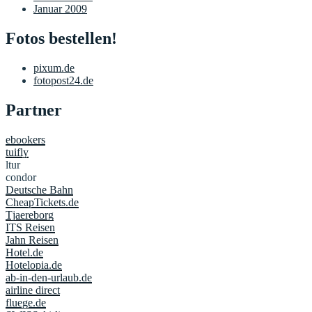
Januar 2009
Fotos bestellen!
pixum.de
fotopost24.de
Partner
ebookers
tuifly
ltur
condor
Deutsche Bahn
CheapTickets.de
Tjaereborg
ITS Reisen
Jahn Reisen
Hotel.de
Hotelopia.de
ab-in-den-urlaub.de
airline direct
fluege.de