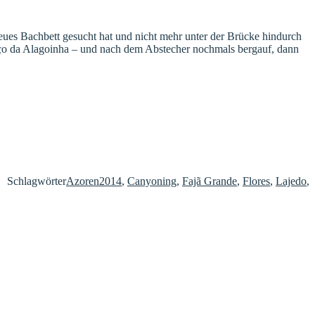
neues Bachbett gesucht hat und nicht mehr unter der Brücke hindurch
 Poço da Alagoinha – und nach dem Abstecher nochmals bergauf, dann
Schlagwörter
Azoren2014
,
Canyoning
,
Fajã Grande
,
Flores
,
Lajedo
,