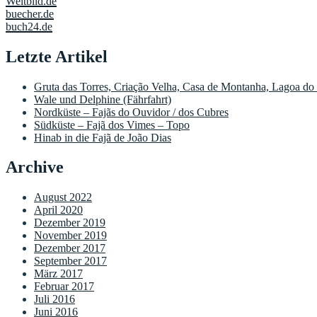
Weltbild.de
buecher.de
buch24.de
Letzte Artikel
Gruta das Torres, Criação Velha, Casa de Montanha, Lagoa do
Wale und Delphine (Fährfahrt)
Nordküste – Fajãs do Ouvidor / dos Cubres
Südküste – Fajã dos Vimes – Topo
Hinab in die Fajã de João Dias
Archive
August 2022
April 2020
Dezember 2019
November 2019
Dezember 2017
September 2017
März 2017
Februar 2017
Juli 2016
Juni 2016