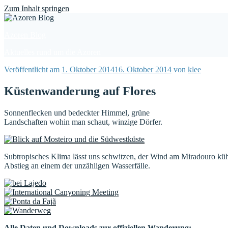
Find out more.
Okay, thanks
Zum Inhalt springen
Azoren Blog
Aktuelles rund um die Azoren
Veröffentlicht am
1. Oktober 2014
16. Oktober 2014
von
klee
Küstenwanderung auf Flores
Sonnenflecken und bedeckter Himmel, grüne
Landschaften wohin man schaut, winzige Dörfer.
Subtropisches Klima lässt uns schwitzen, der Wind am Miradouro küh
Abstieg an einem der unzähligen Wasserfälle.
Alle Daten und Downloads zur offiziellen Wanderung: