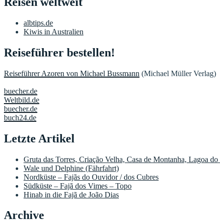
Reisen weltweit
albtips.de
Kiwis in Australien
Reiseführer bestellen!
Reiseführer Azoren von Michael Bussmann
(Michael Müller Verlag)
buecher.de
Weltbild.de
buecher.de
buch24.de
Letzte Artikel
Gruta das Torres, Criação Velha, Casa de Montanha, Lagoa do
Wale und Delphine (Fährfahrt)
Nordküste – Fajãs do Ouvidor / dos Cubres
Südküste – Fajã dos Vimes – Topo
Hinab in die Fajã de João Dias
Archive