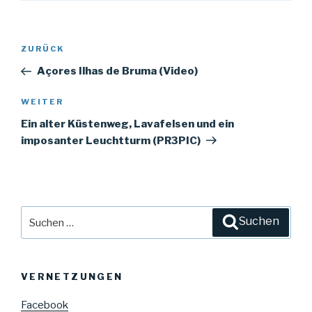
Beitrags-
ZURÜCK
Vorheriger
Navigation
Beitrag
Açores Ilhas de Bruma (Video)
WEITER
Nächster
Beitrag
Ein alter Küstenweg, Lavafelsen und ein
imposanter Leuchtturm (PR3PIC)
Suche
Suchen
nach:
VERNETZUNGEN
Facebook