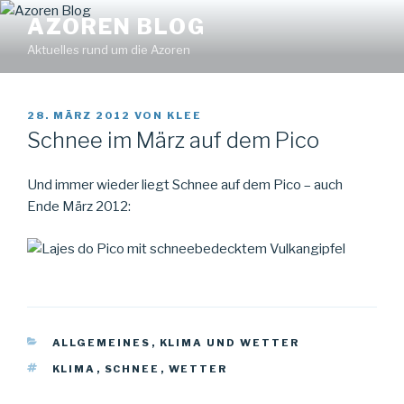
Zum
Find out more.
Okay, thanks
AZOREN BLOG
Inhalt
Aktuelles rund um die Azoren
springen
VERÖFFENTLICHT
28. MÄRZ 2012
VON
KLEE
AM
Schnee im März auf dem Pico
Und immer wieder liegt Schnee auf dem Pico – auch
Ende März 2012:
KATEGORIEN
ALLGEMEINES
,
KLIMA UND WETTER
SCHLAGWÖRTER
KLIMA
,
SCHNEE
,
WETTER