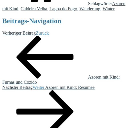
Schlagwörter
Azoren
mit Kind
,
Caldeira Velha
,
Lagoa do Fogo
,
Wanderung
,
Winter
Beitrags-Navigation
Vorheriger Beitrag
Zurück
Azoren mit Kind:
Furnas und Cozido
Nächster Beitrag
Weiter
Azoren mit Kind: Resümee