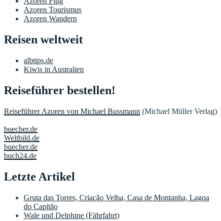
Azoren Flug
Azoren Tourismus
Azoren Wandern
Reisen weltweit
albtips.de
Kiwis in Australien
Reiseführer bestellen!
Reiseführer Azoren von Michael Bussmann
(Michael Müller Verlag)
buecher.de
Weltbild.de
buecher.de
buch24.de
Letzte Artikel
Gruta das Torres, Criação Velha, Casa de Montanha, Lagoa
do Capitão
Wale und Delphine (Fährfahrt)