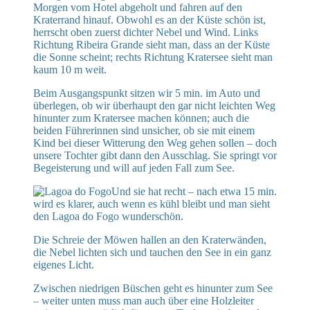
Morgen vom Hotel abgeholt und fahren auf den
Kraterrand hinauf. Obwohl es an der Küste schön ist,
herrscht oben zuerst dichter Nebel und Wind. Links
Richtung Ribeira Grande sieht man, dass an der Küste
die Sonne scheint; rechts Richtung Kratersee sieht man
kaum 10 m weit.
Beim Ausgangspunkt sitzen wir 5 min. im Auto und
überlegen, ob wir überhaupt den gar nicht leichten Weg
hinunter zum Kratersee machen können; auch die
beiden Führerinnen sind unsicher, ob sie mit einem
Kind bei dieser Witterung den Weg gehen sollen – doch
unsere Tochter gibt dann den Ausschlag. Sie springt vor
Begeisterung und will auf jeden Fall zum See.
Und sie hat recht – nach etwa 15 min.
wird es klarer, auch wenn es kühl bleibt und man sieht
den Lagoa do Fogo wunderschön.
Die Schreie der Möwen hallen an den Kraterwänden,
die Nebel lichten sich und tauchen den See in ein ganz
eigenes Licht.
Zwischen niedrigen Büschen geht es hinunter zum See
– weiter unten muss man auch über eine Holzleiter