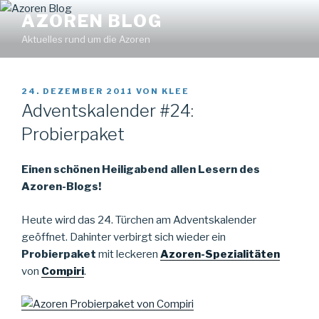
Zum
Find out more.
Okay, thanks
AZOREN BLOG
Inhalt
Aktuelles rund um die Azoren
springen
VERÖFFENTLICHT
24. DEZEMBER 2011
VON
KLEE
AM
Adventskalender #24:
Probierpaket
Einen schönen Heiligabend allen Lesern des
Azoren-Blogs!
Heute wird das 24. Türchen am Adventskalender
geöffnet. Dahinter verbirgt sich wieder ein
Probierpaket
mit leckeren
Azoren-Spezialitäten
von
Compiri
.