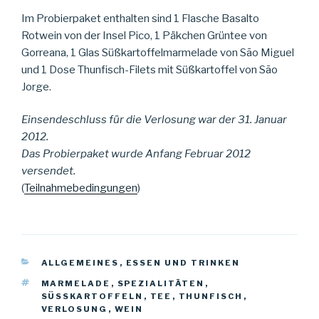
Im Probierpaket enthalten sind 1 Flasche Basalto
Rotwein von der Insel Pico, 1 Päkchen Grüntee von
Gorreana, 1 Glas Süßkartoffelmarmelade von São Miguel
und 1 Dose Thunfisch-Filets mit Süßkartoffel von São
Jorge.
Einsendeschluss für die Verlosung war der 31. Januar
2012.
Das Probierpaket wurde Anfang Februar 2012
versendet.
(
Teilnahmebedingungen
)
KATEGORIEN
ALLGEMEINES
,
ESSEN UND TRINKEN
SCHLAGWÖRTER
MARMELADE
,
SPEZIALITÄTEN
,
SÜSSKARTOFFELN
,
TEE
,
THUNFISCH
,
VERLOSUNG
,
WEIN