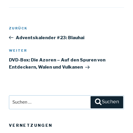
Beitrags-
ZURÜCK
Vorheriger
Navigation
Beitrag
Adventskalender #23: Blauhai
WEITER
Nächster
Beitrag
DVD-Box: Die Azoren – Auf den Spuren von
Entdeckern, Walen und Vulkanen
Suche
Suchen
nach:
VERNETZUNGEN