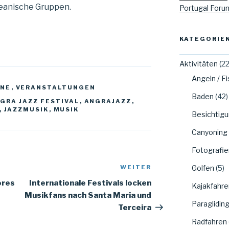
reanische Gruppen.
Portugal Foru
KATEGORIE
Aktivitäten
(22
Angeln / F
INE
,
VERANSTALTUNGEN
Baden
(42)
GRA JAZZ FESTIVAL
,
ANGRAJAZZ
,
,
JAZZMUSIK
,
MUSIK
Besichtig
Canyoning
Fotografie
WEITER
Golfen
(5)
Nächster
Beitrag
ores
Internationale Festivals locken
Kajakfahre
Musikfans nach Santa Maria und
Paraglidin
Terceira
Radfahren