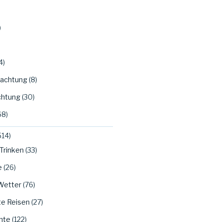
)
4)
achtung
(8)
htung
(30)
68)
514)
Trinken
(33)
e
(26)
Wetter
(76)
te Reisen
(27)
hte
(122)