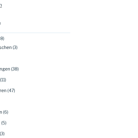
m
N
8)
ischen
(3)
ungen
(38)
(11)
ren
(47)
n
(6)
g
(5)
(3)