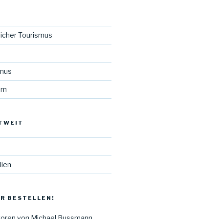
licher Tourismus
smus
rn
TWEIT
lien
R BESTELLEN!
zoren von Michael Bussmann