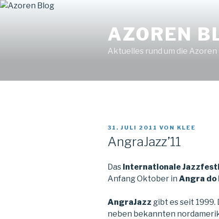
Zum
Find out more.
Okay, thanks
Inhalt
AZOREN B
springen
Aktuelles rund um die Azoren
VERÖFFENTLICHT
31. JULI 2011
VON
KLEE
AM
AngraJazz’11
Das
Internationale Jazzfest
Anfang Oktober in
Angra do
AngraJazz
gibt es seit 1999.
neben bekannten nordamerik