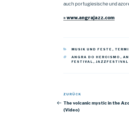
auch portugiesische und azo
» www.angrajazz.com
KATEGORIEN
MUSIK UND FESTE
,
TERM
SCHLAGWÖRTER
ANGRA DO HEROISMO
,
AN
FESTIVAL
,
JAZZFESTIVAL
Beitrags-
ZURÜCK
Vorheriger
Navigation
Beitrag
The volcanic mystic in the Az
(Video)