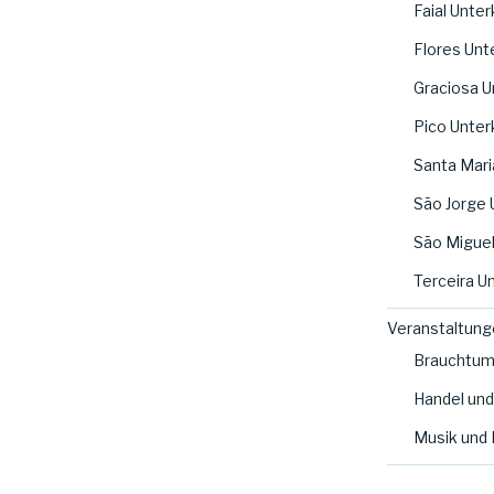
Faial Unter
Flores Unt
Graciosa U
Pico Unter
Santa Mari
São Jorge 
São Miguel
Terceira U
Veranstaltung
Brauchtu
Handel un
Musik und 