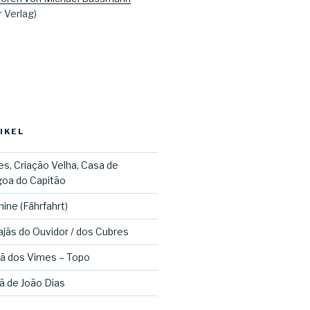
r Verlag)
IKEL
es, Criação Velha, Casa de
oa do Capitão
ine (Fährfahrt)
jãs do Ouvidor / dos Cubres
jã dos Vimes – Topo
jã de João Dias