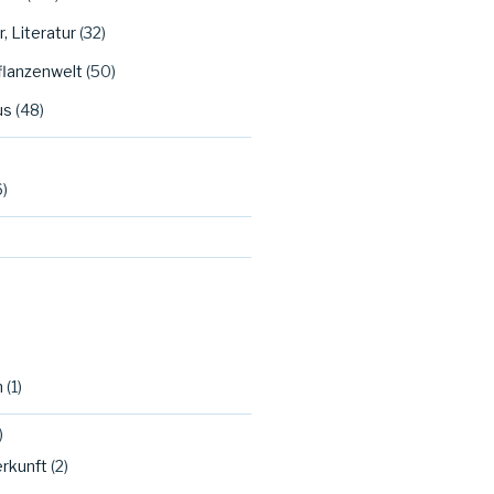
, Literatur
(32)
Pflanzenwelt
(50)
us
(48)
6)
n
(1)
)
rkunft
(2)