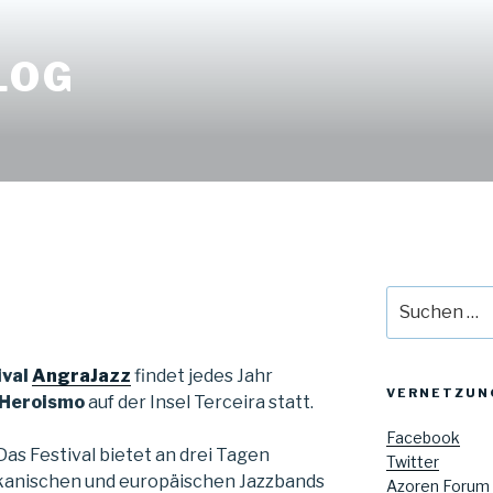
LOG
Suche
nach:
ival
AngraJazz
findet jedes Jahr
VERNETZUN
 Heroismo
auf der Insel Terceira statt.
Facebook
 Das Festival bietet an drei Tagen
Twitter
anischen und europäischen Jazzbands
Azoren Forum