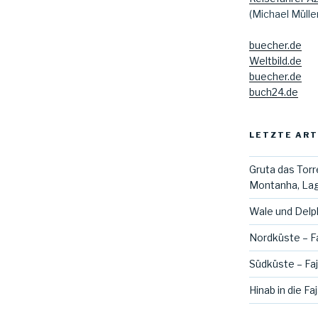
(Michael Mülle
buecher.de
Weltbild.de
buecher.de
buch24.de
LETZTE ART
Gruta das Torr
Montanha, Lag
Wale und Delph
Nordküste – Fa
Südküste – Fa
Hinab in die Fa