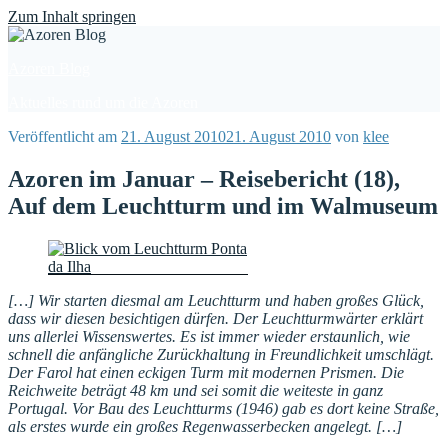
Find out more.
Okay, thanks
Zum Inhalt springen
Azoren Blog
Aktuelles rund um die Azoren
Veröffentlicht am
21. August 2010
21. August 2010
von
klee
Azoren im Januar – Reisebericht (18),
Auf dem Leuchtturm und im Walmuseum
[…] Wir starten diesmal am Leuchtturm und haben großes Glück,
dass wir diesen besichtigen dürfen. Der Leuchtturmwärter erklärt
uns allerlei Wissenswertes. Es ist immer wieder erstaunlich, wie
schnell die anfängliche Zurückhaltung in Freundlichkeit umschlägt.
Der Farol hat einen eckigen Turm mit modernen Prismen. Die
Reichweite beträgt 48 km und sei somit die weiteste in ganz
Portugal. Vor Bau des Leuchtturms (1946) gab es dort keine Straße,
als erstes wurde ein großes Regenwasserbecken angelegt. […]