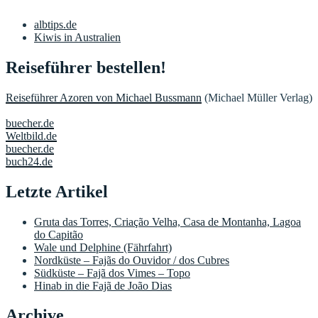
albtips.de
Kiwis in Australien
Reiseführer bestellen!
Reiseführer Azoren von Michael Bussmann
(Michael Müller Verlag)
buecher.de
Weltbild.de
buecher.de
buch24.de
Letzte Artikel
Gruta das Torres, Criação Velha, Casa de Montanha, Lagoa
do Capitão
Wale und Delphine (Fährfahrt)
Nordküste – Fajãs do Ouvidor / dos Cubres
Südküste – Fajã dos Vimes – Topo
Hinab in die Fajã de João Dias
Archive