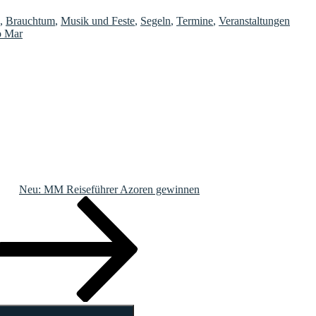
,
Brauchtum
,
Musik und Feste
,
Segeln
,
Termine
,
Veranstaltungen
o Mar
Neu: MM Reiseführer Azoren gewinnen