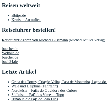
Reisen weltweit
albtips.de
Kiwis in Australien
Reiseführer bestellen!
Reiseführer Azoren von Michael Bussmann
(Michael Müller Verlag)
buecher.de
Weltbild.de
buecher.de
buch24.de
Letzte Artikel
Gruta das Torres, Criação Velha, Casa de Montanha, Lagoa do
Wale und Delphine (Fährfahrt)
Nordküste – Fajãs do Ouvidor / dos Cubres
Südküste – Fajã dos Vimes – Topo
Hinab in die Fajã de João Dias