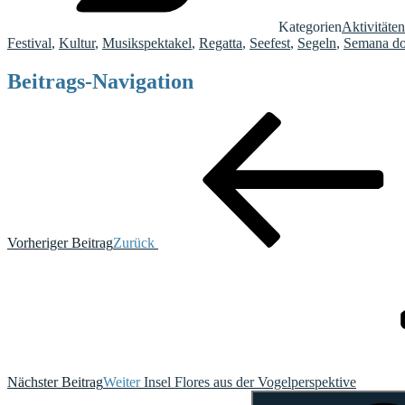
Kategorien
Aktivitäten
Festival
,
Kultur
,
Musikspektakel
,
Regatta
,
Seefest
,
Segeln
,
Semana d
Beitrags-Navigation
Vorheriger Beitrag
Zurück
Nächster Beitrag
Weiter
Insel Flores aus der Vogelperspektive