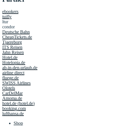
ebookers
tuifly
ltur
condor
Deutsche Bahn
CheapTickets.de
Tjaereborg
ITS Reisen
Jahn Reisen
Hotel.de
Hotelopia.de
ab-in-den-urlaub.de
airline direct
fluege.de
SWISS Airlines
Olotels
CarDelMar
Amoma.de
hotel.de (hotel.de)
booking.com
lufthansa.de
Shop