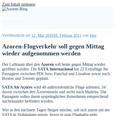
Find out more.
Okay, thanks
Zum Inhalt springen
Azoren Blog
Aktuelles rund um die Azoren
Veröffentlicht am
12. Mai 2010
18. Februar 2011
von
klee
Azoren-Flugverkehr soll gegen Mittag
wieder aufgenommen werden
Der Luftraum über den
Azoren
soll heute gegen Mittag wieder
geöffnet werden. Die
SATA Internacional
hat 22 Extraflüge für
Passagiere zwischen PDL bzw. Funchal und Lissabon sowie nach
Boston und Toronto geplant.
SATA Air Açores
wird 40 außerordentliche Flüge anbieten, 34
davon zwischen den Azoreninseln und sechs nach Madeira. Die
Passagiere sollen ihrem ursprünglichen Reisedatum entsprechend
nacheinander befördert werden.
Wer in den nächsten Tagen fliegen möchte, soll sich zuerst mit der
SATA in Verbindung setzen, bevor er zum Flughafen geht.