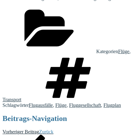
Kategorien
Flüge
,
Transport
Schlagwörter
Flugausfälle
,
Flüge
,
Fluggesellschaft
,
Flugplan
Beitrags-Navigation
Vorheriger Beitrag
Zurück