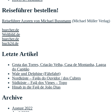
Reiseführer bestellen!
Reiseführer Azoren von Michael Bussmann
(Michael Müller Verlag)
buecher.de
Weltbild.de
buecher.de
buch24.de
Letzte Artikel
Gruta das Torres, Criação Velha, Casa de Montanha, Lagoa
do Capitão
Wale und Delphine (Fährfahrt)
Nordküste – Fajãs do Ouvidor / dos Cubres
Südküste – Fajã dos Vimes – Topo
Hinab in die Fajã de João Dias
Archive
August 2022