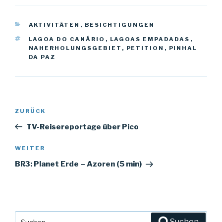
KATEGORIEN
AKTIVITÄTEN
,
BESICHTIGUNGEN
SCHLAGWÖRTER
LAGOA DO CANÁRIO
,
LAGOAS EMPADADAS
,
NAHERHOLUNGSGEBIET
,
PETITION
,
PINHAL
DA PAZ
Beitrags-
ZURÜCK
Vorheriger
Navigation
Beitrag
TV-Reisereportage über Pico
WEITER
Nächster
Beitrag
BR3: Planet Erde – Azoren (5 min)
Suche
Suchen