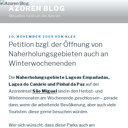
Zum
Find out more.
Okay, thanks
AZOREN BLOG
Inhalt
Aktuelles rund um die Azoren
springen
VERÖFFENTLICHT
10. NOVEMBER 2009
VON
KLEE
AM
Petition bzgl. der Öffnung von
Naherholungsgebieten auch an
Winterwochenenden
Die
Naherholungsgebiete Lagoas Empadadas,
Lagoa do Canário und Pinhal da Paz
auf der
Azoreninsel
São Miguel
sind in den Herbst- und
Wintermonaten am Wochenende geschlossen – gerade
dann, wenn die arbeitende Bevölkerung, aber auch viele
Touristen, diese gerne besuchen würden.
Wer sich wünscht, dass diese Parks auch am