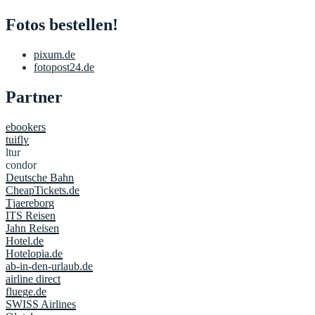
Fotos bestellen!
pixum.de
fotopost24.de
Partner
ebookers
tuifly
ltur
condor
Deutsche Bahn
CheapTickets.de
Tjaereborg
ITS Reisen
Jahn Reisen
Hotel.de
Hotelopia.de
ab-in-den-urlaub.de
airline direct
fluege.de
SWISS Airlines