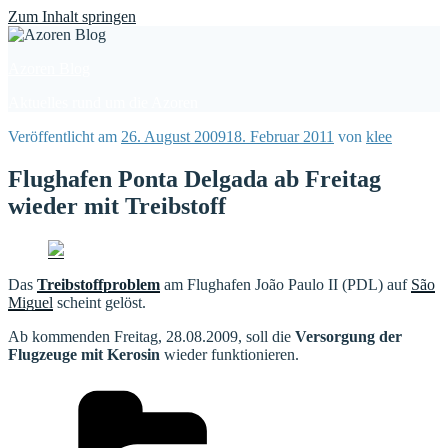
Find out more.
Okay, thanks
Zum Inhalt springen
Azoren Blog
Aktuelles rund um die Azoren
Veröffentlicht am
26. August 2009
18. Februar 2011
von
klee
Flughafen Ponta Delgada ab Freitag
wieder mit Treibstoff
Das
Treibstoffproblem
am Flughafen João Paulo II (PDL) auf
São
Miguel
scheint gelöst.
Ab kommenden Freitag, 28.08.2009, soll die
Versorgung der
Flugzeuge mit Kerosin
wieder funktionieren.