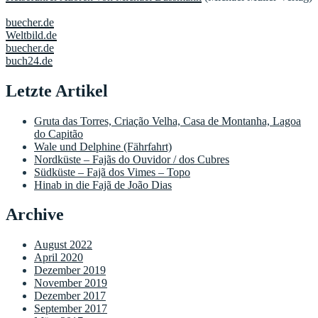
buecher.de
Weltbild.de
buecher.de
buch24.de
Letzte Artikel
Gruta das Torres, Criação Velha, Casa de Montanha, Lagoa
do Capitão
Wale und Delphine (Fährfahrt)
Nordküste – Fajãs do Ouvidor / dos Cubres
Südküste – Fajã dos Vimes – Topo
Hinab in die Fajã de João Dias
Archive
August 2022
April 2020
Dezember 2019
November 2019
Dezember 2017
September 2017