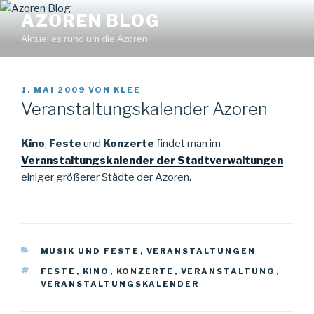
Zum
Find out more.
Okay, thanks
AZOREN BLOG
Inhalt
Aktuelles rund um die Azoren
springen
VERÖFFENTLICHT
1. MAI 2009
VON
KLEE
AM
Veranstaltungskalender Azoren
Kino
,
Feste
und
Konzerte
findet man im
Veranstaltungskalender der Stadtverwaltungen
einiger größerer Städte der Azoren.
KATEGORIEN
MUSIK UND FESTE
,
VERANSTALTUNGEN
SCHLAGWÖRTER
FESTE
,
KINO
,
KONZERTE
,
VERANSTALTUNG
,
VERANSTALTUNGSKALENDER