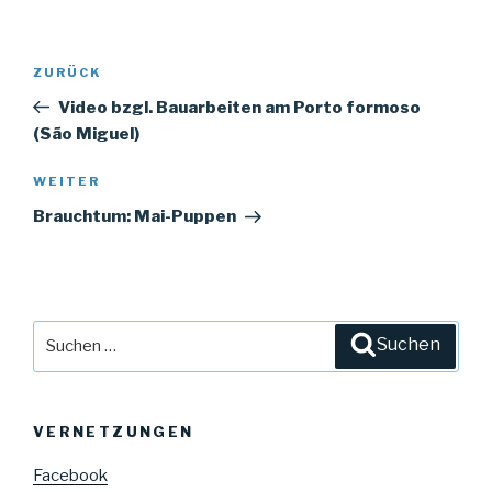
Beitrags-
ZURÜCK
Vorheriger
Navigation
Beitrag
Video bzgl. Bauarbeiten am Porto formoso
(São Miguel)
WEITER
Nächster
Beitrag
Brauchtum: Mai-Puppen
Suche
Suchen
nach:
VERNETZUNGEN
Facebook