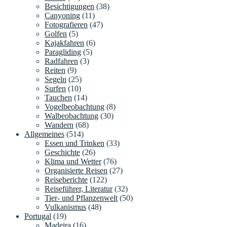
Besichtigungen
(38)
Canyoning
(11)
Fotografieren
(47)
Golfen
(5)
Kajakfahren
(6)
Paragliding
(5)
Radfahren
(3)
Reiten
(9)
Segeln
(25)
Surfen
(10)
Tauchen
(14)
Vogelbeobachtung
(8)
Walbeobachtung
(30)
Wandern
(68)
Allgemeines
(514)
Essen und Trinken
(33)
Geschichte
(26)
Klima und Wetter
(76)
Organisierte Reisen
(27)
Reiseberichte
(122)
Reiseführer, Literatur
(32)
Tier- und Pflanzenwelt
(50)
Vulkanismus
(48)
Portugal
(19)
Madeira
(16)