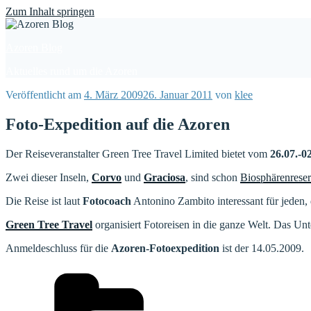
Find out more.
Okay, thanks
Zum Inhalt springen
Azoren Blog
Aktuelles rund um die Azoren
Veröffentlicht am
4. März 2009
26. Januar 2011
von
klee
Foto-Expedition auf die Azoren
Der Reiseveranstalter Green Tree Travel Limited bietet vom
26.07.-0
Zwei dieser Inseln,
Corvo
und
Graciosa
, sind schon
Biosphärenreser
Die Reise ist laut
Fotocoach
Antonino Zambito interessant für jeden, 
Green Tree Travel
organisiert Fotoreisen in die ganze Welt. Das U
Anmeldeschluss für die
Azoren-Fotoexpedition
ist der 14.05.2009.