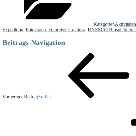
Kategorien
Aktivitäten
Expedition
,
Fotocoach
,
Fotoreise
,
Graciosa
,
UNESCO Biosphärenres
Beitrags-Navigation
Vorheriger Beitrag
Zurück