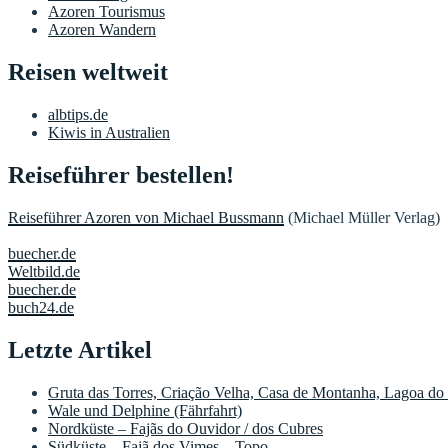
Azoren Tourismus
Azoren Wandern
Reisen weltweit
albtips.de
Kiwis in Australien
Reiseführer bestellen!
Reiseführer Azoren von Michael Bussmann
(Michael Müller Verlag)
buecher.de
Weltbild.de
buecher.de
buch24.de
Letzte Artikel
Gruta das Torres, Criação Velha, Casa de Montanha, Lagoa do
Wale und Delphine (Fährfahrt)
Nordküste – Fajãs do Ouvidor / dos Cubres
Südküste – Fajã dos Vimes – Topo