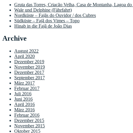
Gruta das Torres, Criação Velha, Casa de Montanha, Lagoa do
Wale und Delphine (Fährfahrt)
Nordküste – Fajãs do Ouvidor / dos Cubres
Südküste – Fajã dos Vimes – Topo
Hinab in die Fajã de João Dias
Archive
August 2022
April 2020
Dezember 2019
November 2019
Dezember 2017
September 2017
März 2017
Februar 2017
Juli 2016
Juni 2016
April 2016
März 2016
Februar 2016
Dezember 2015
November 2015
Oktober 2015