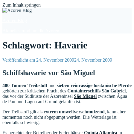
Find out more.
Okay, thanks
Zum Inhalt springen
Azoren Blog
Aktuelles rund um die Azoren
Schlagwort: Havarie
Veröffentlicht am
24. November 2009
24. November 2009
Schiffshavarie vor São Miguel
400 Tonnen Treibstoff
und
sieben reinrassige lusitanische Pferde
gehörten zur kritischen Fracht des
Containerschiffs São Gabriel
,
das vor der Südküste der Azoreninsel
São Miguel
zwischen Água
de Pau und Lagoa auf Grund gelaufen ist.
Der Treibstoff gilt als
extrem umweltverschmutzend
, kann aber
momentan noch nicht abgepumpt werden. Die Wetterlage ist
ebenfalls schwierig.
Es berichtet der Betreiber der Ferienhäuser
Quinta Altamira
in