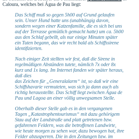
Caloura, welches bei Água de Pau liegt:
Das Schiff muß so gegen 5h00 auf Grund gelaufen
sein. Unser Hund hatte uns (unabhängig davon,
sondern wegen einer Katzenfamilie, die es sich bei uns
auf der Terrasse gemütlich gemacht hatte) um ca. 5h00
aus den Schlaf gebellt, als nur einige Minuten später
ein Tuten begann, das wir recht bald als Schiffssirene
identifizierten.
Nach einiger Zeit stellten wir fest, daß die Sirene in
regelmäßigen Abständen tutete, nämlich 7x oder 8x
kurz und 1x lang. Im Internet fanden wir später heraus,
daß dies
das Zeichen für „Generalalarm“ ist, so daß wir eine
Schiffshavarie vermuteten, was sich ja dann auch als
richtig herausstellte. Das Schiff liegt zwischen Água de
Pau und Lagoa an einer völlig unwegsamen Stelle.
Oberhalb dieser Stelle gab es in den vergangenen
Tagen „Katastrophentourismus“ mit dazu gehörigem
Stau auf der Landstraße und platt getretenen bzw.
gefahrenen Feldern, was die betroffenen Landwirte,
wie heute morgen zu sehen war, dazu bewogen hat, ihre
Felder abzusperren. Die in den Zeitungen bzw. im