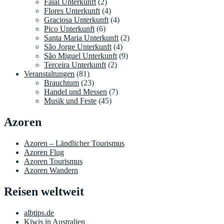
Faial Unterkunft
(2)
Flores Unterkunft
(4)
Graciosa Unterkunft
(4)
Pico Unterkunft
(6)
Santa Maria Unterkunft
(2)
São Jorge Unterkunft
(4)
São Miguel Unterkunft
(9)
Terceira Unterkunft
(2)
Veranstaltungen
(81)
Brauchtum
(23)
Handel und Messen
(7)
Musik und Feste
(45)
Azoren
Azoren – Ländlicher Tourismus
Azoren Flug
Azoren Tourismus
Azoren Wandern
Reisen weltweit
albtips.de
Kiwis in Australien