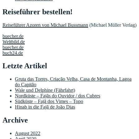
Reiseführer bestellen!
Reiseführer Azoren von Michael Bussmann
(Michael Müller Verlag)
buecher.de
Weltbild.de
buecher.de
buch24.de
Letzte Artikel
Gruta das Torres, Criação Velha, Casa de Montanha, Lagoa
do Capitão
Wale und Delphine (Fährfahrt)
Nordküste – Fajãs do Ouvidor / dos Cubres
Südküste – Fajã dos Vimes – Topo
Hinab in die Fajã de João Dias
Archive
August 2022
April 2020