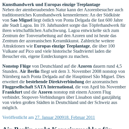
Kunsthandwerk und Europas einzige Teeplantage
Neben der atemberaubenden Natur kann der Azorenbesucher auch
traditionsreiches Kunsthandwerk kennenlernen: An der Südküste
von
Sao Miguel
liegt östlich von Ponta Delgada die fast 600 Jahre
alte Stadt Lagoa. Im 19. Jahrhundert sorgte das Töpferhandwerk für
ihren wirtschaftlichen Aufschwung. Lagoa entwickelte sich zum
Zentrum der Tonverarbeitung auf den Azoren und ist heute das
Zentrum der azoreanischen Keramikkunst. Zahlreiche weitere
Attraktionen wie
Europas einzige Teeplantage
, die über 100
Vulkane auf Pico und viele historische Stadtviertel laden die
Besucher ein, eigene Entdeckungen zu machen.
Nonstop Flüge
von Deutschland auf die
Azoren
dauern rund 4,5
Stunden.
Air Berlin
fliegt seit dem 3. November 2008 nonstop von
Nürnberg nach Ponta Delgada auf die Hauptinsel São Miguel. Dies
erweitert die
bestehende Direktverbindung
der azoreanischen
Fluggesellschaft SATA International
, die von April bis November
Frankfurt
und die
Azoren
nonstop mit einem Azoren Flug
verbindet. Stopover-Verbindungen über Lissabon sind ganzjährig
von vielen großen Städten in Deutschland und der Schweiz aus
möglich.
Veröffentlicht am
27. Januar 2009
18. Februar 2011