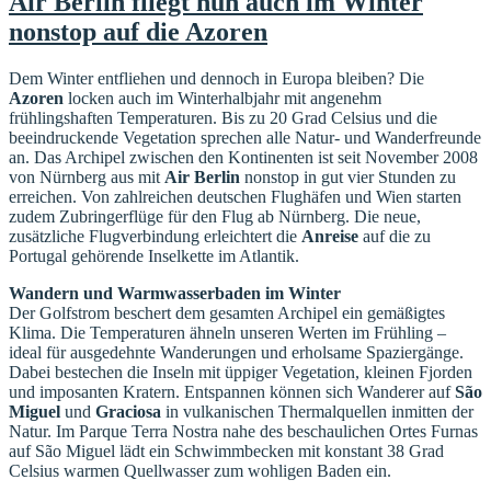
Air Berlin fliegt nun auch im Winter
nonstop auf die Azoren
Dem Winter entfliehen und dennoch in Europa bleiben? Die
Azoren
locken auch im Winterhalbjahr mit angenehm
frühlingshaften Temperaturen. Bis zu 20 Grad Celsius und die
beeindruckende Vegetation sprechen alle Natur- und Wanderfreunde
an. Das Archipel zwischen den Kontinenten ist seit November 2008
von Nürnberg aus mit
Air Berlin
nonstop in gut vier Stunden zu
erreichen. Von zahlreichen deutschen Flughäfen und Wien starten
zudem Zubringerflüge für den Flug ab Nürnberg. Die neue,
zusätzliche Flugverbindung erleichtert die
Anreise
auf die zu
Portugal gehörende Inselkette im Atlantik.
Wandern und Warmwasserbaden im Winter
Der Golfstrom beschert dem gesamten Archipel ein gemäßigtes
Klima. Die Temperaturen ähneln unseren Werten im Frühling –
ideal für ausgedehnte Wanderungen und erholsame Spaziergänge.
Dabei bestechen die Inseln mit üppiger Vegetation, kleinen Fjorden
und imposanten Kratern. Entspannen können sich Wanderer auf
São
Miguel
und
Graciosa
in vulkanischen Thermalquellen inmitten der
Natur. Im Parque Terra Nostra nahe des beschaulichen Ortes Furnas
auf São Miguel lädt ein Schwimmbecken mit konstant 38 Grad
Celsius warmen Quellwasser zum wohligen Baden ein.