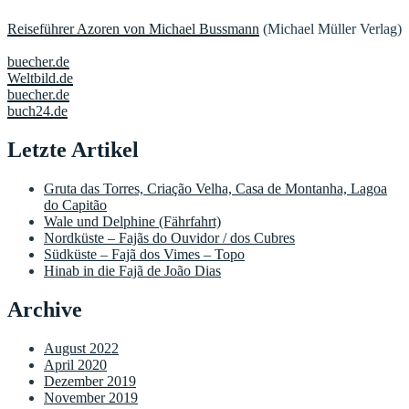
Reiseführer Azoren von Michael Bussmann
(Michael Müller Verlag)
buecher.de
Weltbild.de
buecher.de
buch24.de
Letzte Artikel
Gruta das Torres, Criação Velha, Casa de Montanha, Lagoa
do Capitão
Wale und Delphine (Fährfahrt)
Nordküste – Fajãs do Ouvidor / dos Cubres
Südküste – Fajã dos Vimes – Topo
Hinab in die Fajã de João Dias
Archive
August 2022
April 2020
Dezember 2019
November 2019