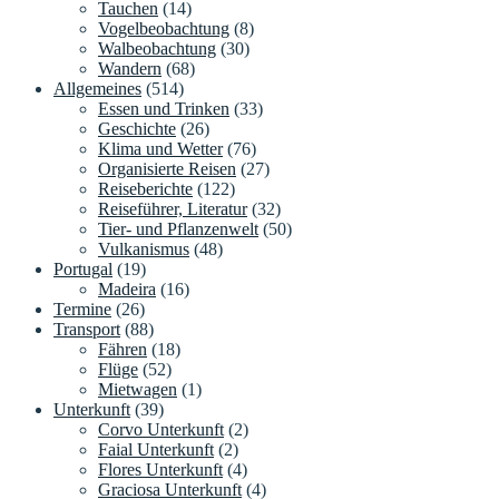
Tauchen
(14)
Vogelbeobachtung
(8)
Walbeobachtung
(30)
Wandern
(68)
Allgemeines
(514)
Essen und Trinken
(33)
Geschichte
(26)
Klima und Wetter
(76)
Organisierte Reisen
(27)
Reiseberichte
(122)
Reiseführer, Literatur
(32)
Tier- und Pflanzenwelt
(50)
Vulkanismus
(48)
Portugal
(19)
Madeira
(16)
Termine
(26)
Transport
(88)
Fähren
(18)
Flüge
(52)
Mietwagen
(1)
Unterkunft
(39)
Corvo Unterkunft
(2)
Faial Unterkunft
(2)
Flores Unterkunft
(4)
Graciosa Unterkunft
(4)