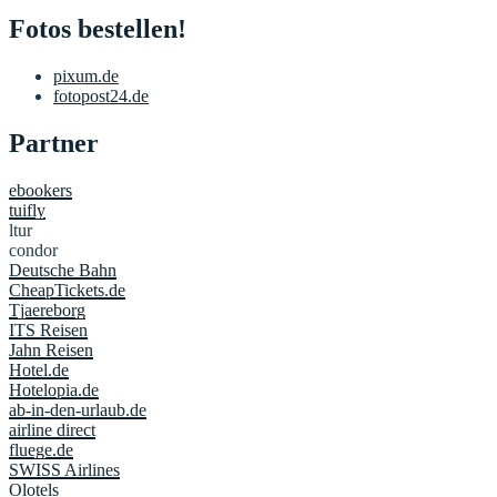
Fotos bestellen!
pixum.de
fotopost24.de
Partner
ebookers
tuifly
ltur
condor
Deutsche Bahn
CheapTickets.de
Tjaereborg
ITS Reisen
Jahn Reisen
Hotel.de
Hotelopia.de
ab-in-den-urlaub.de
airline direct
fluege.de
SWISS Airlines
Olotels