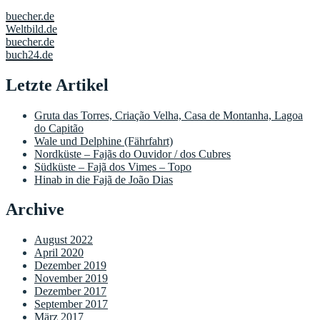
buecher.de
Weltbild.de
buecher.de
buch24.de
Letzte Artikel
Gruta das Torres, Criação Velha, Casa de Montanha, Lagoa
do Capitão
Wale und Delphine (Fährfahrt)
Nordküste – Fajãs do Ouvidor / dos Cubres
Südküste – Fajã dos Vimes – Topo
Hinab in die Fajã de João Dias
Archive
August 2022
April 2020
Dezember 2019
November 2019
Dezember 2017
September 2017
März 2017