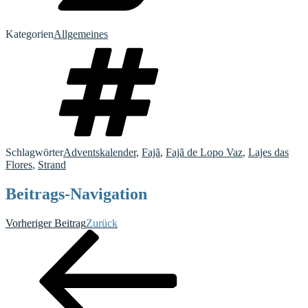
Kategorien
Allgemeines
Schlagwörter
Adventskalender
,
Fajã
,
Fajã de Lopo Vaz
,
Lajes das
Flores
,
Strand
Beitrags-Navigation
Vorheriger Beitrag
Zurück