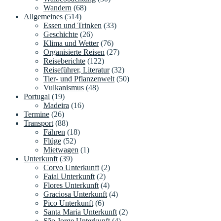
Wandern
(68)
Allgemeines
(514)
Essen und Trinken
(33)
Geschichte
(26)
Klima und Wetter
(76)
Organisierte Reisen
(27)
Reiseberichte
(122)
Reiseführer, Literatur
(32)
Tier- und Pflanzenwelt
(50)
Vulkanismus
(48)
Portugal
(19)
Madeira
(16)
Termine
(26)
Transport
(88)
Fähren
(18)
Flüge
(52)
Mietwagen
(1)
Unterkunft
(39)
Corvo Unterkunft
(2)
Faial Unterkunft
(2)
Flores Unterkunft
(4)
Graciosa Unterkunft
(4)
Pico Unterkunft
(6)
Santa Maria Unterkunft
(2)
São Jorge Unterkunft
(4)