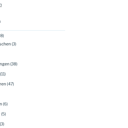
m
N
8)
ischen
(3)
ungen
(38)
(11)
ren
(47)
n
(6)
g
(5)
(3)