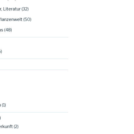
, Literatur
(32)
Pflanzenwelt
(50)
us
(48)
6)
n
(1)
)
rkunft
(2)