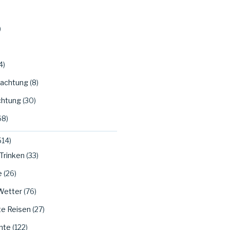
)
4)
achtung
(8)
htung
(30)
68)
514)
Trinken
(33)
e
(26)
Wetter
(76)
te Reisen
(27)
hte
(122)