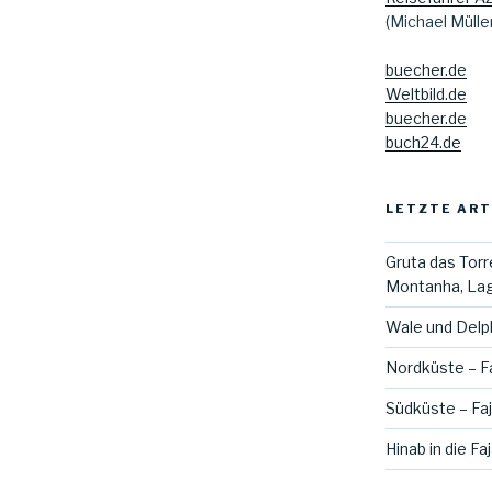
(Michael Mülle
buecher.de
Weltbild.de
buecher.de
buch24.de
LETZTE ART
Gruta das Torr
Montanha, Lag
Wale und Delph
Nordküste – Fa
Südküste – Fa
Hinab in die Fa