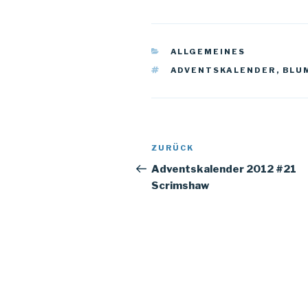
KATEGORIEN
ALLGEMEINES
SCHLAGWÖRTER
ADVENTSKALENDER
,
BLU
Beitrags-
ZURÜCK
Vorheriger
Navigation
Beitrag
Adventskalender 2012 #21
Scrimshaw