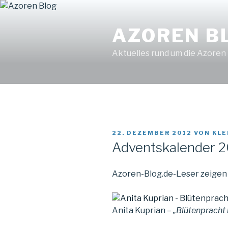
Zum
Find out more.
Okay, thanks
Inhalt
AZOREN B
springen
Aktuelles rund um die Azoren
VERÖFFENTLICHT
22. DEZEMBER 2012
VON
KLE
AM
Adventskalender 2
Azoren-Blog.de-Leser zeigen 
Anita Kuprian –
„Blütenpracht 