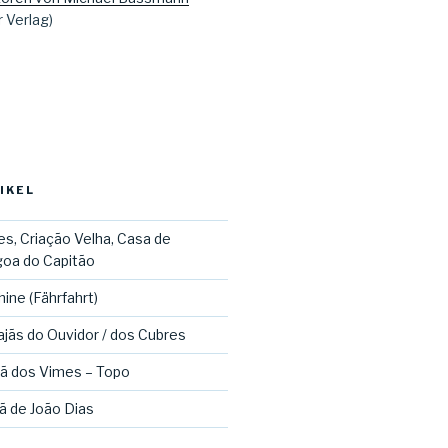
r Verlag)
IKEL
es, Criação Velha, Casa de
oa do Capitão
ine (Fährfahrt)
jãs do Ouvidor / dos Cubres
jã dos Vimes – Topo
jã de João Dias