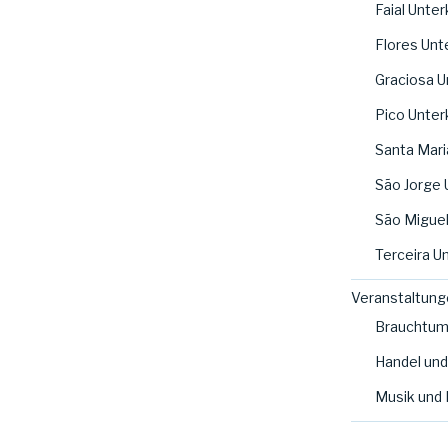
Faial Unter
Flores Unt
Graciosa U
Pico Unter
Santa Mari
São Jorge 
São Miguel
Terceira U
Veranstaltung
Brauchtu
Handel un
Musik und 