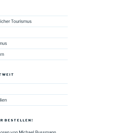
licher Tourismus
smus
rn
TWEIT
lien
R BESTELLEN!
zoren von Michael Bussmann