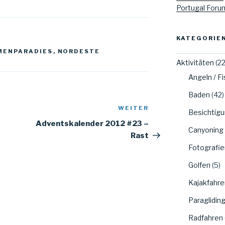
Portugal Foru
KATEGORIE
MENPARADIES
,
NORDESTE
Aktivitäten
(22
Angeln / F
Baden
(42)
WEITER
Nächster
Besichtig
Beitrag
Adventskalender 2012 #23 –
Canyoning
Rast
Fotografie
Golfen
(5)
Kajakfahre
Paraglidin
Radfahren