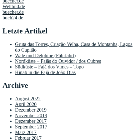
buecher.de
Weltbild.de
buecher.de
buch24.de
Letzte Artikel
Gruta das Torres, Criação Velha, Casa de Montanha, Lagoa
do Capitão
Wale und Delphine (Fährfahrt)
Nordküste – Fajãs do Ouvidor / dos Cubres
Südküste – Fajã dos Vimes – Topo
Hinab in die Fajã de João Dias
Archive
August 2022
April 2020
Dezember 2019
November 2019
Dezember 2017
September 2017
März 2017
Februar 2017