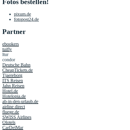
Fotos bestellen!
pixum.de
fotopost24.de
Partner
ebookers
tuifly
ltur
condor
Deutsche Bahn
CheapTickets.de
Tjaereborg
ITS Reisen
Jahn Reisen
Hotel.de
Hotelopia.de
ab-in-den-urlaub.de
airline direct
fluege.de
SWISS Airlines
Olotels
CarDelMar