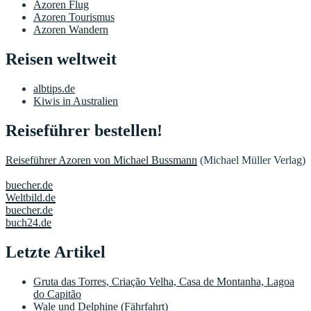
Azoren Flug
Azoren Tourismus
Azoren Wandern
Reisen weltweit
albtips.de
Kiwis in Australien
Reiseführer bestellen!
Reiseführer Azoren von Michael Bussmann
(Michael Müller Verlag)
buecher.de
Weltbild.de
buecher.de
buch24.de
Letzte Artikel
Gruta das Torres, Criação Velha, Casa de Montanha, Lagoa
do Capitão
Wale und Delphine (Fährfahrt)