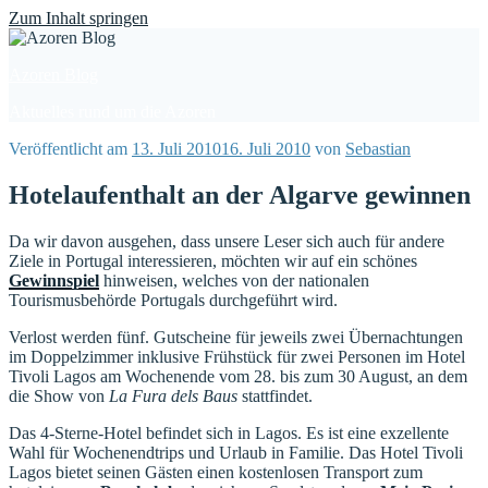
Find out more.
Okay, thanks
Zum Inhalt springen
Azoren Blog
Aktuelles rund um die Azoren
Veröffentlicht am
13. Juli 2010
16. Juli 2010
von
Sebastian
Hotelaufenthalt an der Algarve gewinnen
Da wir davon ausgehen, dass unsere Leser sich auch für andere
Ziele in Portugal interessieren, möchten wir auf ein schönes
Gewinnspiel
hinweisen, welches von der nationalen
Tourismusbehörde Portugals durchgeführt wird.
Verlost werden fünf. Gutscheine für jeweils zwei Übernachtungen
im Doppelzimmer inklusive Frühstück für zwei Personen im Hotel
Tivoli Lagos am Wochenende vom 28. bis zum 30 August, an dem
die Show von
La Fura dels Baus
stattfindet.
Das 4-Sterne-Hotel befindet sich in Lagos. Es ist eine exzellente
Wahl für Wochenendtrips und Urlaub in Familie. Das Hotel Tivoli
Lagos bietet seinen Gästen einen kostenlosen Transport zum