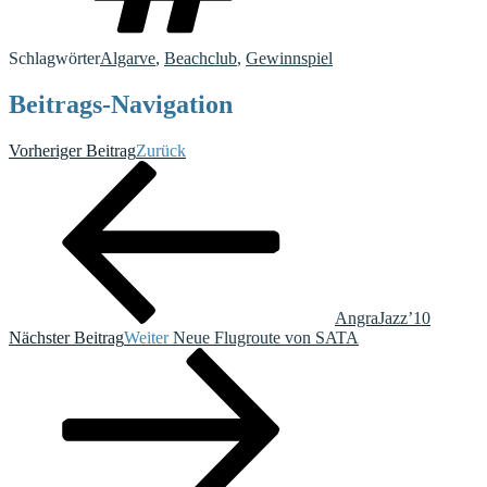
Schlagwörter
Algarve
,
Beachclub
,
Gewinnspiel
Beitrags-Navigation
Vorheriger Beitrag
Zurück
AngraJazz’10
Nächster Beitrag
Weiter
Neue Flugroute von SATA